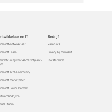
ntwikkelaar en IT
Bedrijf
crosoft-ontwikkelaar
Vacatures
crosoft Learn
Privacy bij Microsoft
dersteuning voor AI-marketplace-
Investeerders
pps
icrosoft Tech Community
icrosoft Marketplace
crosoft Power Platform
ftwarebedrijven
sual Studio