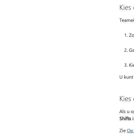
Kies
Teamei
Zo
Ga
Ki
U kunt
Kies 
Als u o
Shifts
i
Zie
Op 