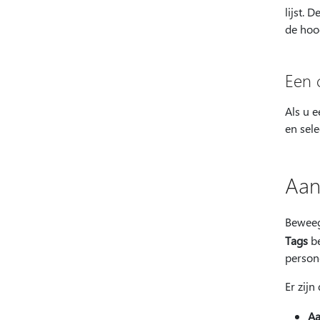
lijst.
de hoo
Een 
Als u e
en sele
Aan
Beweeg
Tags
be
person
Er zijn
Aa