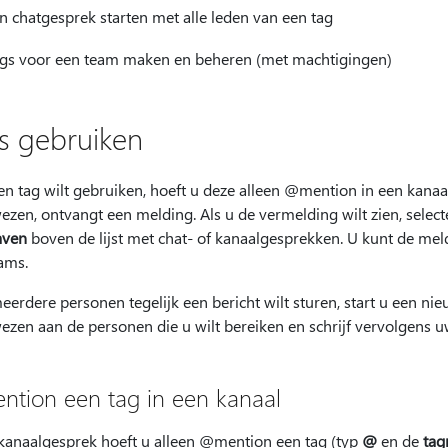
n chatgesprek starten met alle leden van een tag
gs voor een team maken en beheren (met machtigingen)
s gebruiken
en tag wilt gebruiken, hoeft u deze alleen @mention in een kanaal
zen, ontvangt een melding. Als u de vermelding wilt zien, select
aven
boven de lijst met chat- of kanaalgesprekken. U kunt de me
ams.
eerdere personen tegelijk een bericht wilt sturen, start u een nie
zen aan de personen die u wilt bereiken en schrijf vervolgens uw
tion een tag in een kanaal
 kanaalgesprek hoeft u alleen @mention een tag (typ
@
en de
ta