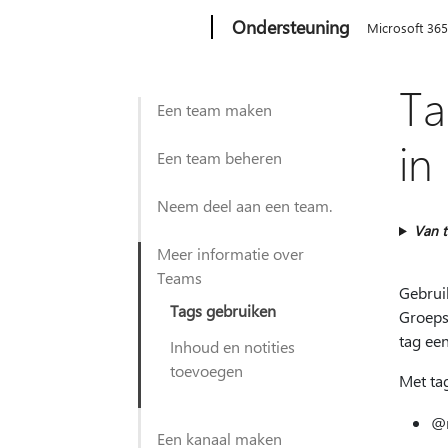
Microsoft
Ondersteuning
Microsoft 36
Ta
Een team maken
in
Een team beheren
Neem deel aan een team.
Van t
Meer informatie over
Teams
Gebrui
Tags gebruiken
Groepsl
tag ee
Inhoud en notities
toevoegen
Met ta
@m
Een kanaal maken