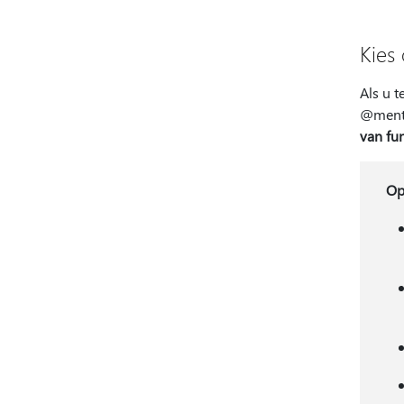
Kies
Als u 
@menti
van fun
Op