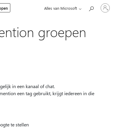
Meld
kopen
Alles van Microsoft
je
aan
bij
je
ention groepen
account
lijk in een kanaal of chat.
ention een tag gebruikt, krijgt iedereen in die
gte te stellen