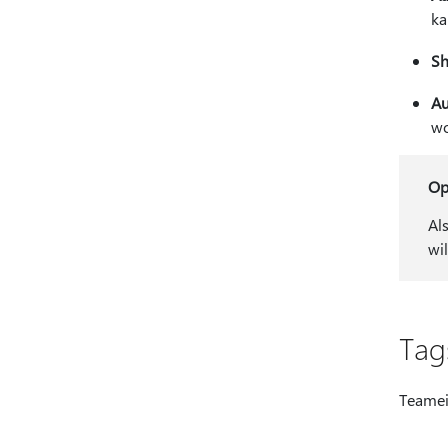
ka
Sh
Au
wo
Op
Al
wi
Tag
Teamei