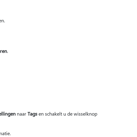
en.
ren
.
ellingen
naar
Tags
en schakelt u de wisselknop
atie.