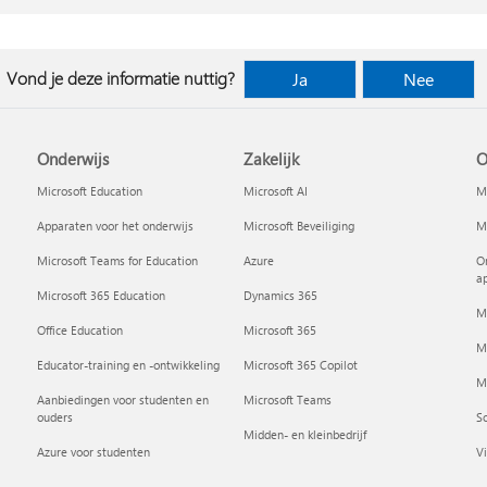
Vond je deze informatie nuttig?
Ja
Nee
Onderwijs
Zakelijk
O
Microsoft Education
Microsoft AI
Mi
Apparaten voor het onderwijs
Microsoft Beveiliging
Mi
Microsoft Teams for Education
Azure
On
a
Microsoft 365 Education
Dynamics 365
M
Office Education
Microsoft 365
M
Educator-training en -ontwikkeling
Microsoft 365 Copilot
Mi
Aanbiedingen voor studenten en
Microsoft Teams
ouders
So
Midden- en kleinbedrijf
Azure voor studenten
Vi