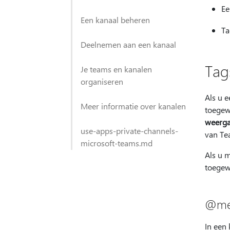
Ee
Een kanaal beheren
Ta
Deelnemen aan een kanaal
Tag
Je teams en kanalen
organiseren
Als u e
Meer informatie over kanalen
toegewe
weerg
use-apps-private-channels-
van Te
microsoft-teams.md
Als u m
toegewe
@men
In een