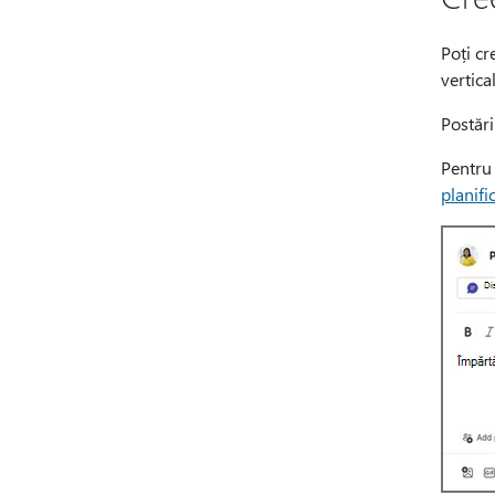
Poți cr
vertica
Postări
Pentru 
planifi