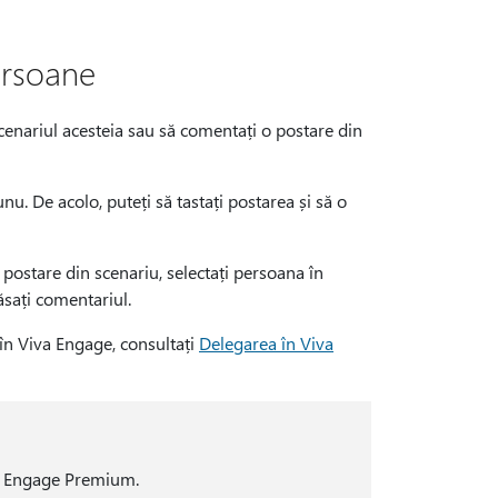
ersoane
scenariul acesteia sau să comentați o postare din
nu. De acolo, puteți să tastați postarea și să o
postare din scenariu, selectați persoana în
lăsați comentariul.
 în Viva Engage, consultați
Delegarea în Viva
va Engage Premium.