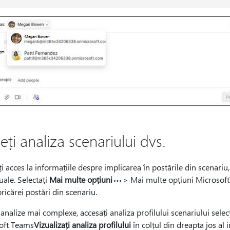
ți analiza scenariului dvs.
i acces la informațiile despre implicarea în postările din scenariu
uale. Selectați
Mai multe opțiuni
> Mai multe opțiuni Microsoft
oricărei postări din scenariu.
analize mai complexe, accesați analiza profilului scenariului sele
oft Teams
Vizualizați analiza profilului
în colțul din dreapta jos al