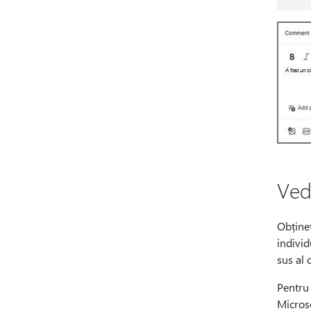
Vede
Obțineț
individ
sus al 
Pentru 
Micros