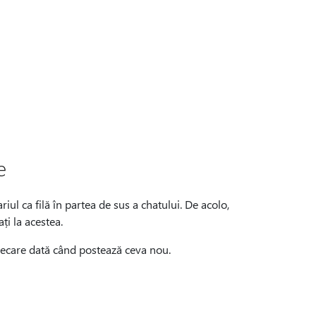
e
riul ca filă în partea de sus a chatului. De acolo,
ați la acestea.
e fiecare dată când postează ceva nou.