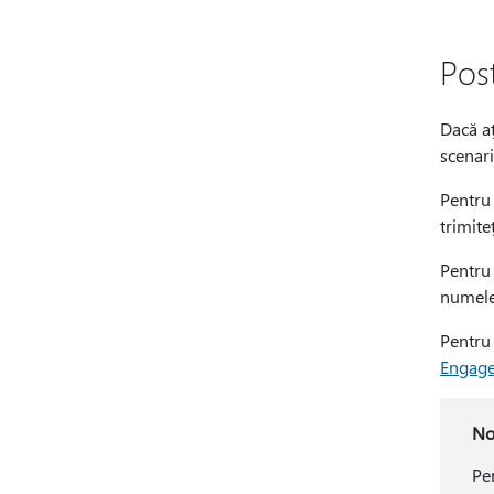
Pos
Dacă aț
scenar
Pentru 
trimite
Pentru 
numele
Pentru 
Engag
No
Pe