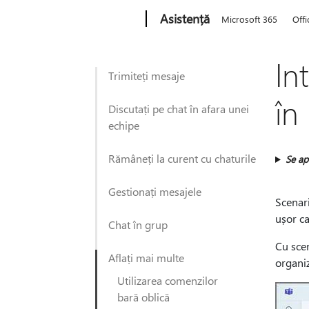
Microsoft
Asistență
Microsoft 365
Offi
In
Trimiteți mesaje
în
Discutați pe chat în afara unei
echipe
Rămâneți la curent cu chaturile
Se apl
Gestionați mesajele
Scenari
ușor ca
Chat în grup
Cu scen
Aflați mai multe
organiz
Utilizarea comenzilor
bară oblică