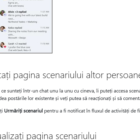
tați pagina scenariului altor persoan
 ce sunteți într-un chat unu la unu cu cineva, îi puteți accesa scena
dea postările lor existente și veți putea să reacționați și să coment
ți
Urmăriți scenariul
pentru a fi notificat în fluxul de activități d
alizați pagina scenariului