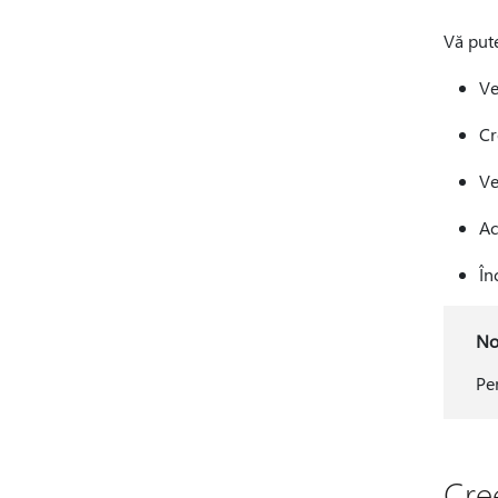
Vă pute
Ve
Cr
Ve
Ac
În
No
Pe
Cre