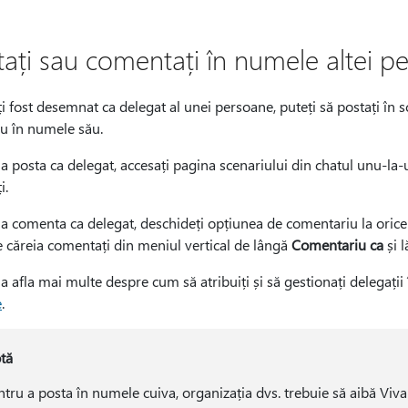
tați sau comentați în numele altei p
i fost desemnat ca delegat al unei persoane, puteți să postați în 
iu în numele său.
a posta ca delegat, accesați pagina scenariului din chatul unu-la-u
ți.
a comenta ca delegat, deschideți opțiunea de comentariu la orice 
 căreia comentați din meniul vertical de lângă
Comentariu ca
și 
a afla mai multe despre cum să atribuiți și să gestionați delegații
e
.
tă
ntru a posta în numele cuiva, organizația dvs. trebuie să aibă Vi