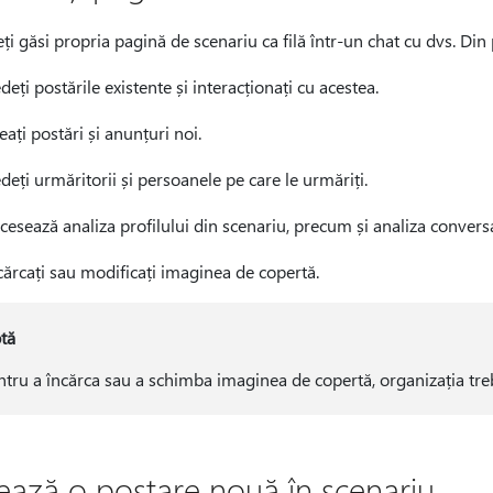
ți găsi propria pagină de scenariu ca filă într-un chat cu dvs. Din 
deți postările existente și interacționați cu acestea.
eați postări și anunțuri noi.
deți urmăritorii și persoanele pe care le urmăriți.
cesează analiza profilului din scenariu, precum și analiza conversa
cărcați sau modificați imaginea de copertă.
tă
ntru a încărca sau a schimba imaginea de copertă, organizația tr
ează o postare nouă în scenariu