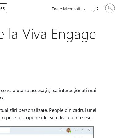
Conectați-
365
Toate Microsoft
vă
la
contul
dvs.
de la Viva Engage
e vă ajută să accesați și să interacționați mai
ms.
actualizări personalizate. People din cadrul unei
 repere, a propune idei și a discuta interese.