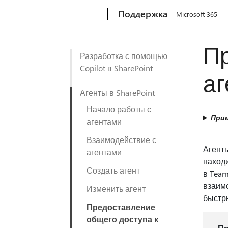
Microsoft
Поддержка
Microsoft 365
Пр
Разработка с помощью
Copilot в SharePoint
аг
Агенты в SharePoint
Начало работы с
Прим
агентами
Взаимодействие с
Агенты
агентами
находи
Создать агент
в Team
взаим
Изменить агент
быстр
Предоставление
общего доступа к