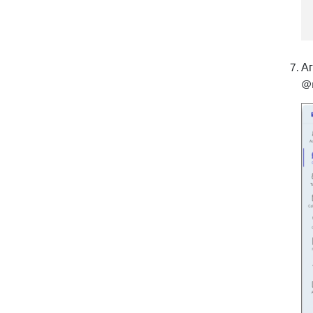
Аг
@m