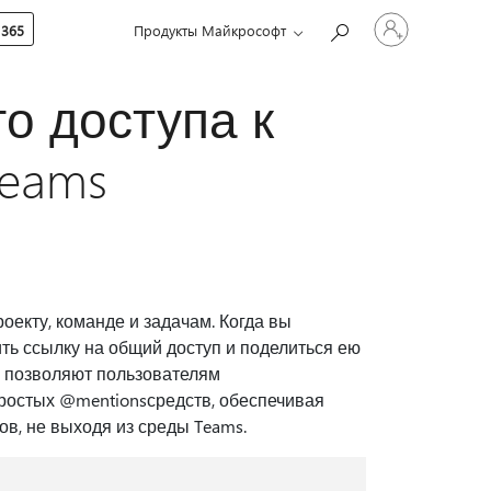
Войдите
 365
Продукты Майкрософт
в
учетную
запись
о доступа к
Teams
оекту, команде и задачам. Когда вы
ить ссылку на общий доступ и поделиться ею
ты позволяют пользователям
простых @mentionsсредств, обеспечивая
в, не выходя из среды Teams.