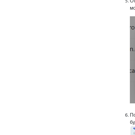
От
мо
По
бу