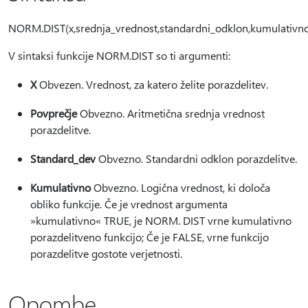
NORM.DIST(x,srednja_vrednost,standardni_odklon,kumulativn
V sintaksi funkcije NORM.DIST so ti argumenti:
X
Obvezen. Vrednost, za katero želite porazdelitev.
Povprečje
Obvezno. Aritmetična srednja vrednost
porazdelitve.
Standard_dev
Obvezno. Standardni odklon porazdelitve.
Kumulativno
Obvezno. Logična vrednost, ki določa
obliko funkcije. Če je vrednost argumenta
»kumulativno« TRUE, je NORM. DIST vrne kumulativno
porazdelitveno funkcijo; Če je FALSE, vrne funkcijo
porazdelitve gostote verjetnosti.
Opombe