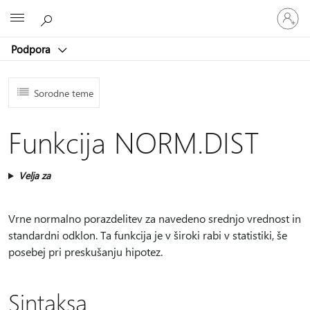
Vpišite
Microsoft
se
v
Podpora
svoj
račun
Sorodne teme
Funkcija NORM.DIST
Velja za
Vrne normalno porazdelitev za navedeno srednjo vrednost in
standardni odklon. Ta funkcija je v široki rabi v statistiki, še
posebej pri preskušanju hipotez.
Sintaksa