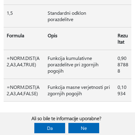
1,5
Standardni odklon
porazdelitve
Formula
Opis
Rezu
ltat
=NORM.DIST(A
Funkcija kumulativne
0,90
2,A3,A4,TRUE)
porazdelitve pri zgornjih
8788
pogojih
8
=NORM.DIST(A
Funkcija masne verjetnosti pri
0,10
2,A3,A4,FALSE)
zgornjih pogojih
934
Ali so bile te informacije uporabne?
Da
Ne