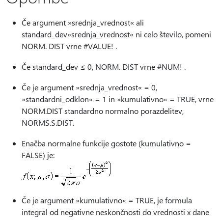
Če argument »srednja_vrednost« ali
standard_dev»srednja_vrednost« ni celo število, pomeni
NORM. DIST vrne #VALUE! .
Če standard_dev ≤ 0, NORM. DIST vrne #NUM! .
Če je argument »srednja_vrednost« = 0,
»standardni_odklon« = 1 in »kumulativno« = TRUE, vrne
NORM.DIST standardno normalno porazdelitev,
NORMS.S.DIST.
Enačba normalne funkcije gostote (kumulativno =
FALSE) je:
Če je argument »kumulativno« = TRUE, je formula
integral od negativne neskončnosti do vrednosti x dane