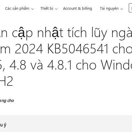
Các sản phẩm
Thiết bị
Account & billing
Tài nguyên
n cập nhật tích lũy ngà
m 2024 KB5046541 cho
5, 4.8 và 4.8.1 cho Win
H2
ụng cho
u ý