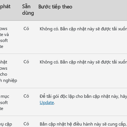
 phát
Sẵn
Bước tiếp theo
dùng
ows
Có
Không có. Bản cập nhật này sẽ được tải xuố
e và
soft
te
Có
nhật
Không có. Bản cập nhật này sẽ được tải xuố
ows
 cho
h nghiệp
Có
 mục
Để tải gói độc lập cho bản cập nhật này, hã
soft
Update
.
te
Có
vụ cập
Bản cập nhật hệ điều hành này sẽ cung cấp,