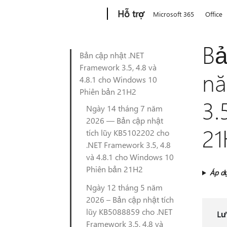
Microsoft
Hỗ trợ
Microsoft 365
Office
Bả
Bản cập nhật .NET
Framework 3.5, 4.8 và
nă
4.8.1 cho Windows 10
Phiên bản 21H2
3.
Ngày 14 tháng 7 năm
2026 — Bản cập nhật
21
tích lũy KB5102202 cho
.NET Framework 3.5, 4.8
và 4.8.1 cho Windows 10
Phiên bản 21H2
Áp d
Ngày 12 tháng 5 năm
2026 – Bản cập nhật tích
lũy KB5088859 cho .NET
Lư
Framework 3.5, 4.8 và