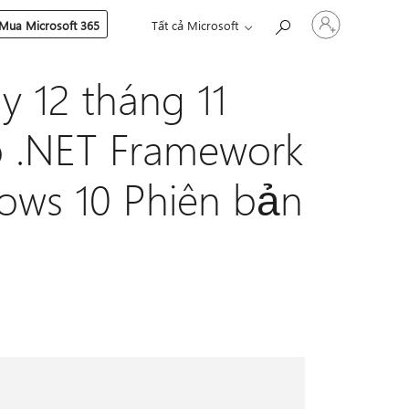
Đăng
Mua Microsoft 365
Tất cả Microsoft
nhập
tài
khoản
y 12 tháng 11
của
bạn
 .NET Framework
dows 10 Phiên bản