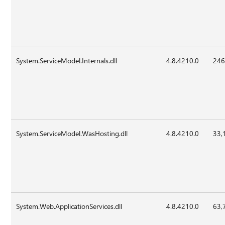
System.ServiceModel.Internals.dll
4.8.4210.0
246
System.ServiceModel.WasHosting.dll
4.8.4210.0
33,
System.Web.ApplicationServices.dll
4.8.4210.0
63,