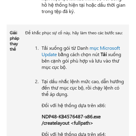
hồ hệ thống hiện tại hoặc dấu thời gian
trong tệp đã ký.
Giải
Để khắc phục sự cố này, hãy làm theo các bước sau:
pháp
thay
Tải xuống gói từ Danh
mục Microsoft
thế
Update
bằng cách chọn nút
Tải
xuống
bên cạnh gói phù hợp và lưu vào thư
mục cục bộ.
Tại dấu nhắc lệnh mức cao, dẫn hướng
đến thư mục cục bộ, rồi chạy lệnh có
thể áp dụng.
Đối với hệ thống dựa trên x86:
NDP48-KB4576487-x86.exe
/createlayout <fullpath>
Đối với hệ thống dựa trên x64: