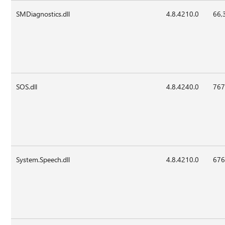
SMDiagnostics.dll
4.8.4210.0
66,
SOS.dll
4.8.4240.0
767
System.Speech.dll
4.8.4210.0
676