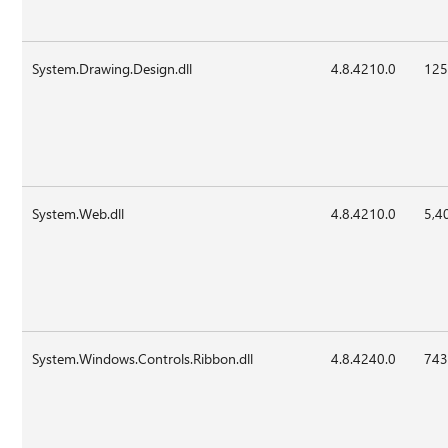
System.Drawing.Design.dll
4.8.4210.0
125
System.Web.dll
4.8.4210.0
5,4
System.Windows.Controls.Ribbon.dll
4.8.4240.0
743