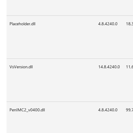
Placeholder.dll
4.8.4240.0
18,
VsVersion.dll
14.8.4240.0
11,
PenIMC2_v0400.dll
4.8.4240.0
99,