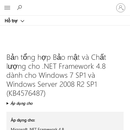
Đăng
Microsoft
nhập
tài
Hỗ trợ
khoản
của
bạn
Bản tổng hợp Bảo mật và Chất
lượng cho .NET Framework 4.8
dành cho Windows 7 SP1 và
Windows Server 2008 R2 SP1
(KB4576487)
Áp dụng cho
Áp dụng cho:
Microsoft .NET Framework 4.8