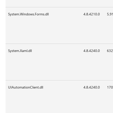
System.Windows.Forms.dll
4.8.4210.0
5,9
System.Xaml.dll
4.8.4240.0
632
UIAutomationClient.dll
4.8.4240.0
170