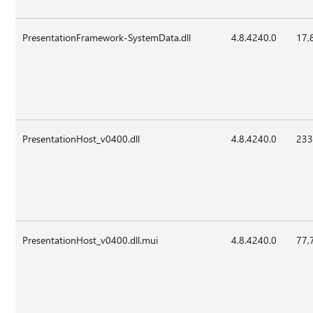
PresentationFramework-SystemData.dll
4.8.4240.0
17,
PresentationHost_v0400.dll
4.8.4240.0
233
PresentationHost_v0400.dll.mui
4.8.4240.0
77,