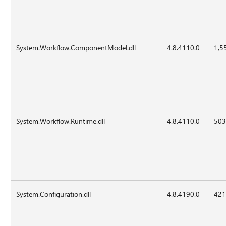
System.Workflow.ComponentModel.dll
4.8.4110.0
1,5
System.Workflow.Runtime.dll
4.8.4110.0
503
System.Configuration.dll
4.8.4190.0
421