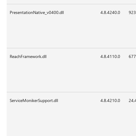
PresentationNative_v0400.dll
4.8.4240.0
923
ReachFramework.dll
4.8.4110.0
677
ServiceMonikerSupport.dll
4.8.4210.0
24,