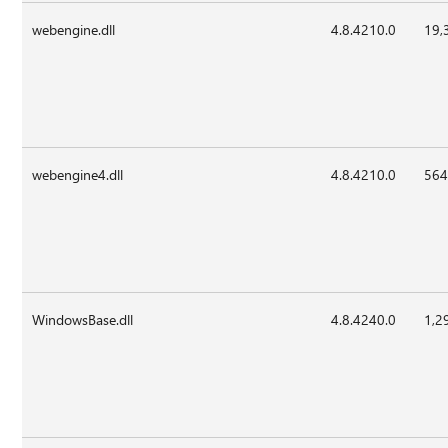
webengine.dll
4.8.4210.0
19,
webengine4.dll
4.8.4210.0
564
WindowsBase.dll
4.8.4240.0
1,2