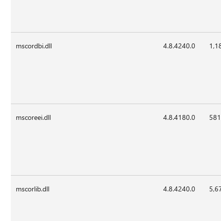
mscordbi.dll
4.8.4240.0
1,1
mscoreei.dll
4.8.4180.0
581
mscorlib.dll
4.8.4240.0
5,6