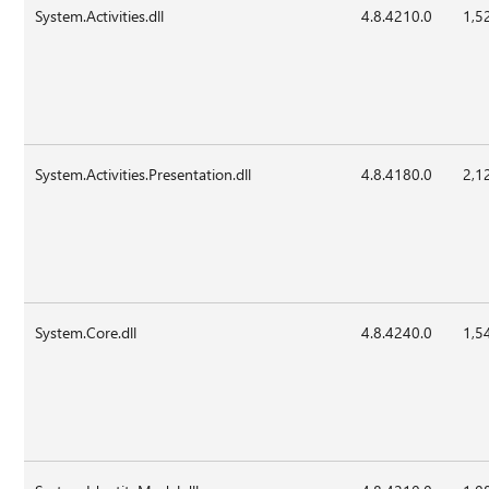
System.Activities.dll
4.8.4210.0
1,5
System.Activities.Presentation.dll
4.8.4180.0
2,1
System.Core.dll
4.8.4240.0
1,5