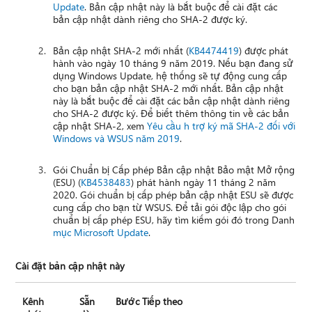
Update
. Bản cập nhật này là bắt buộc để cài đặt các
bản cập nhật dành riêng cho SHA-2 được ký.
Bản cập nhật SHA-2 mới nhất (
KB4474419
) được phát
hành vào ngày 10 tháng 9 năm 2019. Nếu bạn đang sử
dụng Windows Update, hệ thống sẽ tự động cung cấp
cho bạn bản cập nhật SHA-2 mới nhất. Bản cập nhật
này là bắt buộc để cài đặt các bản cập nhật dành riêng
cho SHA-2 được ký. Để biết thêm thông tin về các bản
cập nhật SHA-2, xem
Yêu cầu h trợ ký mã SHA-2 đối với
Windows và WSUS năm 2019
.
Gói Chuẩn bị Cấp phép Bản cập nhật Bảo mật Mở rộng
(ESU) (
KB4538483
) phát hành ngày 11 tháng 2 năm
2020. Gói chuẩn bị cấp phép bản cập nhật ESU sẽ được
cung cấp cho bạn từ WSUS. Để tải gói độc lập cho gói
chuẩn bị cấp phép ESU, hãy tìm kiếm gói đó trong Danh
mục Microsoft Update
.
Cài đặt bản cập nhật này
Kênh
Sẵn
Bước Tiếp theo