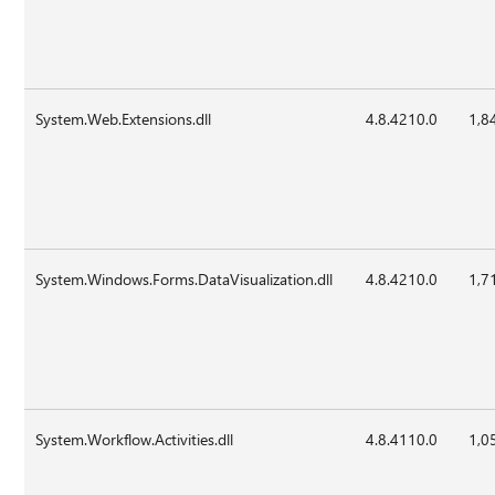
System.Web.Extensions.dll
4.8.4210.0
1,8
System.Windows.Forms.DataVisualization.dll
4.8.4210.0
1,7
System.Workflow.Activities.dll
4.8.4110.0
1,0