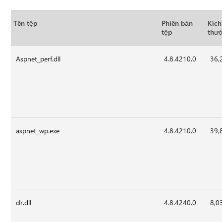
Tên tệp
Phiên bản
Kích
tệp
thướ
Aspnet_perf.dll
4.8.4210.0
36,
aspnet_wp.exe
4.8.4210.0
39,
clr.dll
4.8.4240.0
8,0