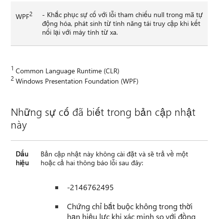
2
- Khắc phục sự cố với lỗi tham chiếu null trong mã tự
WPF
động hóa, phát sinh từ tính năng tái truy cập khi kết
nối lại với máy tính từ xa.
1
Common Language Runtime (CLR)
2
Windows Presentation Foundation (WPF)
Những sự cố đã biết trong bản cập nhật
này
Dấu
Bản cập nhật này không cài đặt và sẽ trả về một
hiệu
hoặc cả hai thông báo lỗi sau đây:
-2146762495
Chứng chỉ bắt buộc không trong thời
hạn hiệu lực khi xác minh so với đồng