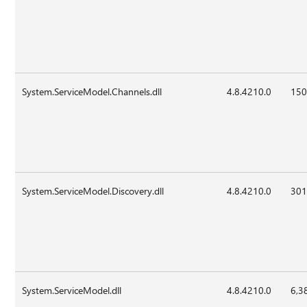
System.ServiceModel.Channels.dll
4.8.4210.0
150
System.ServiceModel.Discovery.dll
4.8.4210.0
301
System.ServiceModel.dll
4.8.4210.0
6,3