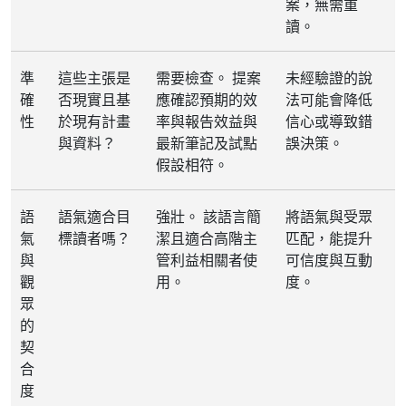
案，無需重
讀。
準
這些主張是
需要檢查。 提案
未經驗證的說
確
否現實且基
應確認預期的效
法可能會降低
性
於現有計畫
率與報告效益與
信心或導致錯
與資料？
最新筆記及試點
誤決策。
假設相符。
語
語氣適合目
強壯。 該語言簡
將語氣與受眾
氣
標讀者嗎？
潔且適合高階主
匹配，能提升
與
管利益相關者使
可信度與互動
觀
用。
度。
眾
的
契
合
度