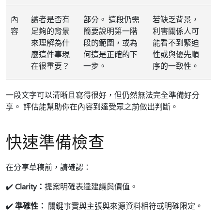
內
讀者是否有
部分。 這段仍需
若缺乏背景，
容
足夠的背景
簡要說明第一階
利害關係人可
來理解為什
段的範圍，或為
能看不到緊迫
麼這件事現
何這是正確的下
性或與優先順
在很重要？
一步。
序的一致性。
一段文字可以清晰且寫得很好，但仍然無法完全準備好分
享。 評估能幫助你在內容到達受眾之前做出判斷。
快速準備檢查
在分享草稿前，請確認：
✔️
Clarity：
提案明確表達建議與價值。
✔️
準確性：
關鍵事實與主張與來源資料相符或明確限定。