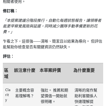
相關者使用。
修訂稿：
「本提案建議分階段推行，自動化每週狀態報告，讓領導者
能更早察覺風險與延遲，同時減少團隊手動準備更新的花
費。」
乍看之下，這很強——清晰、簡潔且以結果為導向。 但評估
能幫助你檢查是否有關鍵資訊仍然缺失。
評估：
區
該注意什麼
本草案評價
為什麼重要
域
Cla
主要概念容
強壯。 推薦和期
清晰的寫作幫
rit
易理解嗎？
望價值一開始就
助利害關係人
y
很明確。
快速理解提