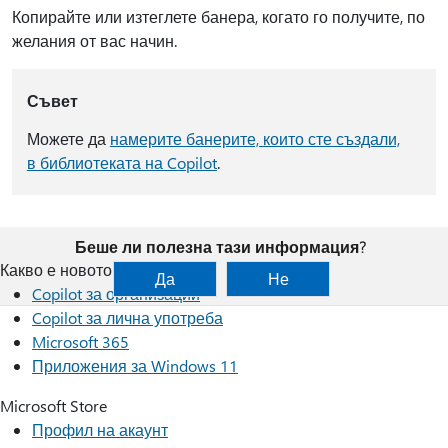
Копирайте или изтеглете банера, когато го получите, по
желания от вас начин.
Съвет
Можете да
намерите банерите, които сте създали,
в библиотеката на Copilot
.
Беше ли полезна тази информация?
Какво е новото
Да
Не
Copilot за организации
Copilot за лична употреба
Microsoft 365
Приложения за Windows 11
Microsoft Store
Профил на акаунт