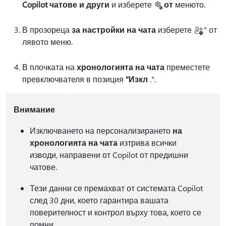
Copilot чатове и други
и изберете
от
менюто.
В прозореца
за настройки на чата
изберете
" от
лявото меню.
В плочката на
хронологията на чата
преместете
превключвателя в позиция
"Изкл
.".
Внимание
Изключването на персонализирането
на
хронологията на чата
изтрива всички
изводи, направени от Copilot от предишни
чатове.
Тези данни се премахват от системата Copilot
след 30 дни, което гарантира вашата
поверителност и контрол върху това, което се
помни.