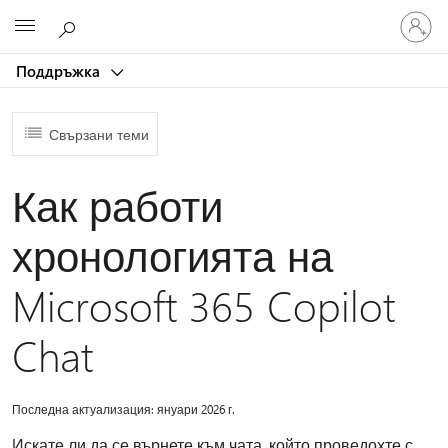
Влезте
Microsoft
във
вашия
Поддръжка
акаунт
Свързани теми
Как работи
хронологията на
Microsoft 365 Copilot
Chat
Последна актуализация: януари 2026 г.
Искате ли да се върнете към чата, който проведохте с