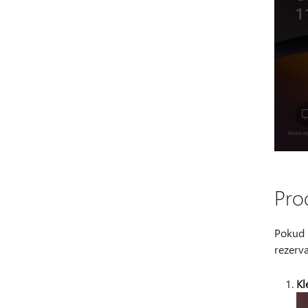
Pro
Pokud p
rezerva
Kl