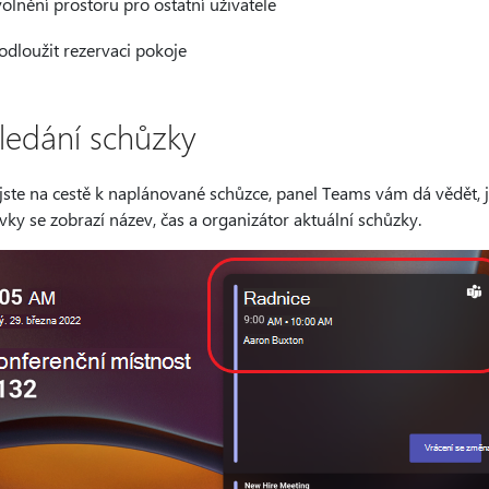
olnění prostoru pro ostatní uživatele
odloužit rezervaci pokoje
ledání schůzky
jste na cestě k naplánované schůzce, panel Teams vám dá vědět, j
ky se zobrazí název, čas a organizátor aktuální schůzky.