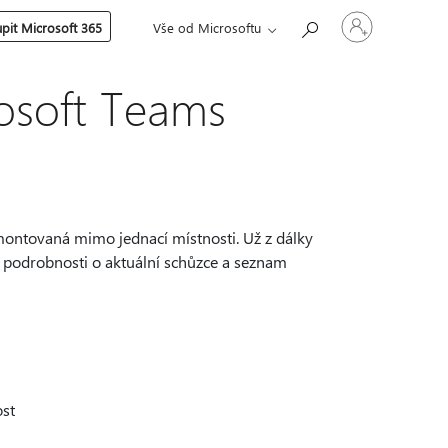
Přihlaste
pit Microsoft 365
Vše od Microsoftu
se
ke
svému
účtu
osoft Teams
amontovaná mimo jednací místnosti. Už z dálky
e podrobnosti o aktuální schůzce a seznam
ost