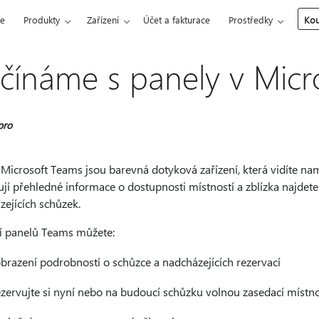
ce
Produkty
Zařízení
Účet a fakturace
Prostředky
Kou
čínáme s panely v Micr
pro
 Microsoft Teams jsou barevná dotyková zařízení, která vidíte n
ují přehledné informace o dostupnosti místností a zblízka najdet
zejících schůzek.
 panelů Teams můžete:
brazení podrobností o schůzce a nadcházejících rezervací
zervujte si nyní nebo na budoucí schůzku volnou zasedací místn