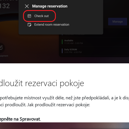
dloužit rezervaci pokoje
otřebujete místnost využít déle, než jste předpokládali, a je k d
ci prodloužit. Jak prodloužit rezervaci pokoje:
epněte na Spravovat
.