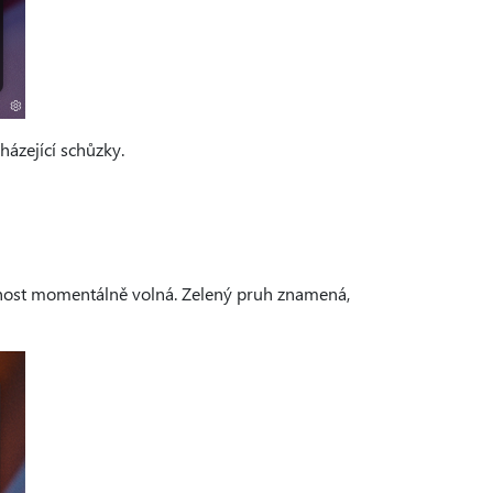
házející schůzky.
stnost momentálně volná. Zelený pruh znamená,