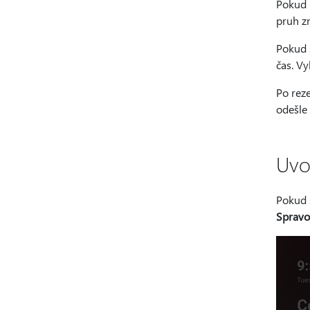
Pokud h
pruh zn
Pokud s
čas. Vy
Po rez
odešle
Uvo
Pokud s
Spravo