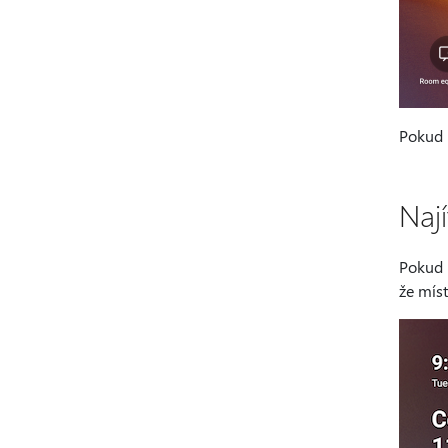
Pokud p
Naj
Pokud 
že míst