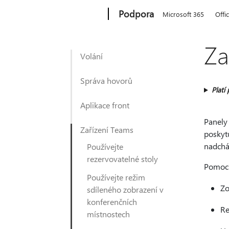
Microsoft
Podpora
Microsoft 365
Offi
Za
Volání
Správa hovorů
Platí 
Aplikace front
Panely
Zařízení Teams
poskyt
nadchá
Používejte
rezervovatelné stoly
Pomocí
Používejte režim
Zo
sdíleného zobrazení v
konferenčních
Re
místnostech