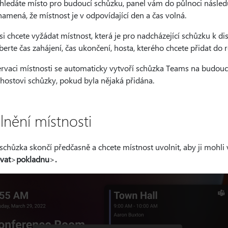
ledáte místo pro budoucí schůzku, panel vám do půlnoci následují
amená, že místnost je v odpovídající den a čas volná.
i chcete vyžádat místnost, která je pro nadcházející schůzku k di
berte čas zahájení, čas ukončení, hosta, kterého chcete přidat do r
ervaci místnosti se automaticky vytvoří schůzka Teams na budouc
 hostovi schůzky, pokud byla nějaká přidána.
lnění místnosti
chůzka skončí předčasně a chcete místnost uvolnit, aby ji mohli v
vat
>
pokladnu
>
.