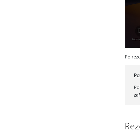
Po rez
Po
Po
za
Rez