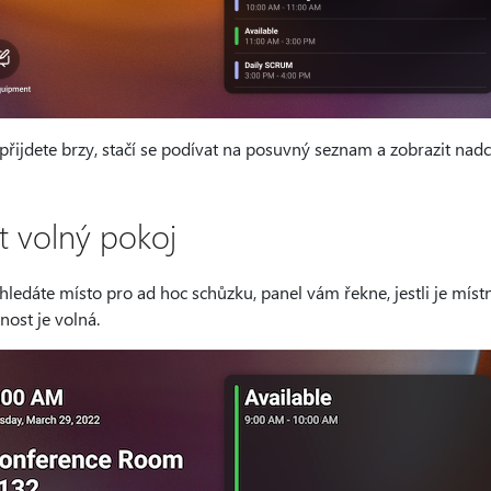
řijdete brzy, stačí se podívat na posuvný seznam a zobrazit nadc
ít volný pokoj
hledáte místo pro ad hoc schůzku, panel vám řekne, jestli je mí
nost je volná.