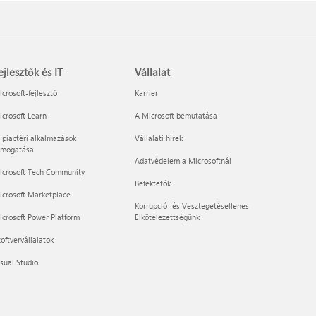
ejlesztők és IT
Vállalat
crosoft-fejlesztő
Karrier
crosoft Learn
A Microsoft bemutatása
 piactéri alkalmazások
Vállalati hírek
ámogatása
Adatvédelem a Microsoftnál
icrosoft Tech Community
Befektetők
icrosoft Marketplace
Korrupció- és Vesztegetésellenes
crosoft Power Platform
Elkötelezettségünk
oftvervállalatok
sual Studio