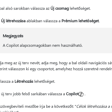
bal alsó sarokban válassza az
Új csomag
lehetőséget.
z
Új létrehozása
ablakban válassza a
Prémium lehetőséget
.
Megjegyzés
A Copilot alapcsomagokban nem használható.
ja meg az új terv nevét, adja meg, hogy a bal oldali navigációs sá
erint válasszon ki egy csoportot, amelyhez hozzá szeretné rendelni
lassza a
Létrehozás
lehetőséget.
 új terv jobb felső sarkában válassza a
Copilot
.
szövegbeviteli mezőbe írja be a következőt: "
Célok létrehozása a s