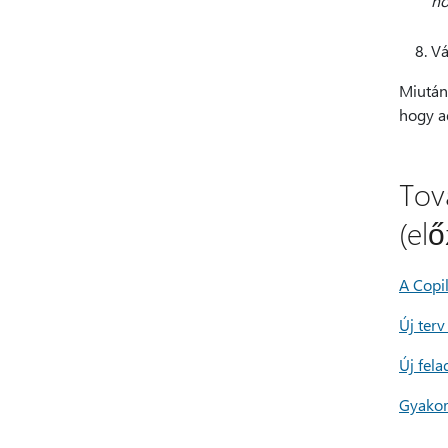
nö
Vá
Miután 
hogy ad
Tov
(elő
A Copil
Új terv
Új fela
Gyakori