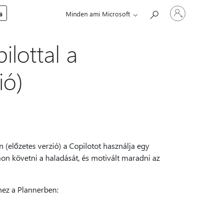
Jelentkezzen
a
Minden ami Microsoft
be
a
fiókjába
ilottal a
ió)
en (előzetes verzió) a Copilotot használja egy
mon követni a haladását, és motivált maradni az
hez a Plannerben: