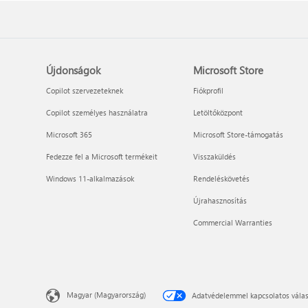
Újdonságok
Microsoft Store
Copilot szervezeteknek
Fiókprofil
Copilot személyes használatra
Letöltőközpont
Microsoft 365
Microsoft Store-támogatás
Fedezze fel a Microsoft termékeit
Visszaküldés
Windows 11-alkalmazások
Rendeléskövetés
Újrahasznosítás
Commercial Warranties
Magyar (Magyarország)
Adatvédelemmel kapcsolatos válas