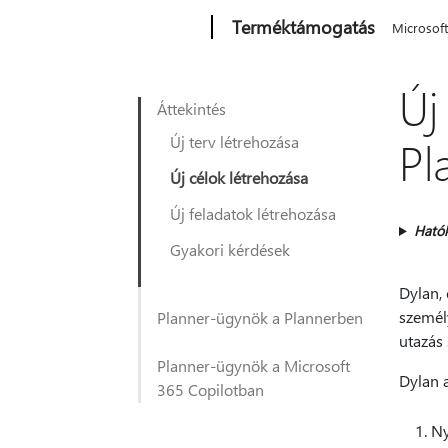
Microsoft
Terméktámogatás
Microsof
Új
Áttekintés
Új terv létrehozása
Pl
Új célok létrehozása
Új feladatok létrehozása
Ható
Gyakori kérdések
Dylan, 
személy
Planner-ügynök a Plannerben
utazás 
Planner-ügynök a Microsoft
Dylan a
365 Copilotban
Ny