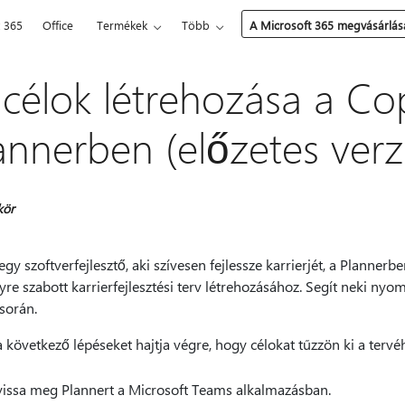
t 365
Office
Termékek
Több
A Microsoft 365 megvásárlás
 célok létrehozása a Cop
annerben (előzetes verz
kör
egy szoftverfejlesztő, aki szívesen fejlessze karrierjét, a Plannerb
re szabott karrierfejlesztési terv létrehozásához. Segít neki nyo
során.
 következő lépéseket hajtja végre, hogy célokat tűzzön ki a tervé
issa meg Plannert a Microsoft Teams alkalmazásban.