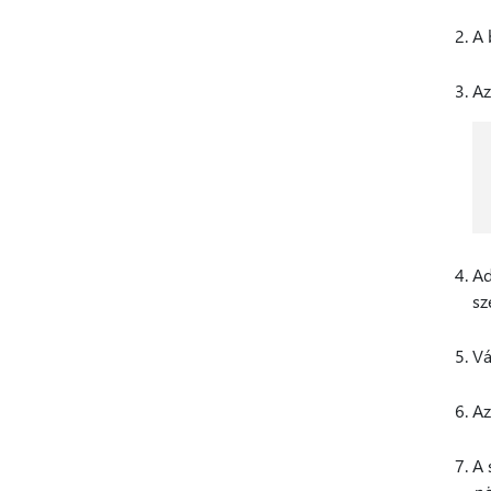
A 
A
Ad
sz
Vá
Az
A 