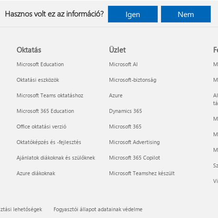
Hasznos volt ez az információ?
Igen
Nem
Oktatás
Üzlet
F
Microsoft Education
Microsoft AI
Mi
Oktatási eszközök
Microsoft-biztonság
Mi
Microsoft Teams oktatáshoz
Azure
AI
t
Microsoft 365 Education
Dynamics 365
M
Office oktatási verzió
Microsoft 365
M
Oktatóképzés és -fejlesztés
Microsoft Advertising
Mi
Ajánlatok diákoknak és szülőknek
Microsoft 365 Copilot
Sz
Azure diákoknak
Microsoft Teamshez készült
Vi
ztási lehetőségek
Fogyasztói állapot adatainak védelme