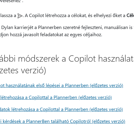
veléséhez
".
lassza
a
. A Copilot létrehozza a célokat, és elhelyezi őket a
Cél
Dylan karrierjét a Plannerben szeretné fejleszteni, manuálisan is
jon hozzá javasolt feladatokat az egyes céljaihoz.
ábbi módszerek a Copilot használa
zetes verzió)
ot használatának első lépései a Plannerben (előzetes verzió)
 létrehozása a Copilottal a Plannerben (előzetes verzió)
datok létrehozása a Copilottal a Plannerben (előzetes verzió)
 kérdések a PlannerBen található Copilotról (előzetes verzió)