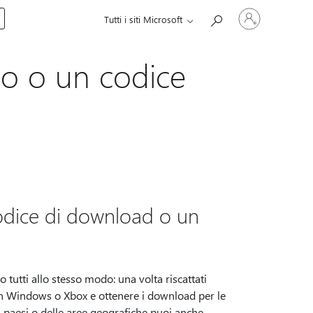
Accedi
Tutti i siti Microsoft
con
il
tuo
account
lo o un codice
odice di download o un
 tutti allo stesso modo: una volta riscattati
 in Windows o Xbox e ottenere i download per le
ei paesi o delle aree geografiche puoi anche