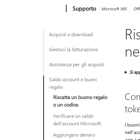
Microsoft
Supporto
Microsoft 365
Off
Ri
Acquisti e download
ne
Gestisci la fatturazione
Assistenza per gli acquisti
Si app
Saldo account e buoni
regalo
Com
Riscatta un buono regalo
o un codice.
tok
Verificare un saldo
dell'account Microsoft
I buoni
nell'ac
Aggiungere denaro
app, i 