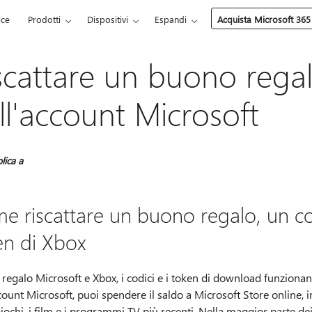
ice
Prodotti
Dispositivi
Espandi
Acquista Microsoft 365
scattare un buono rega
ll'account Microsoft
lica a
e riscattare un buono regalo, un c
en di Xbox
 regalo Microsoft e Xbox, i codici e i token di download funzionano
count Microsoft, puoi spendere il saldo a Microsoft Store online,
giochi, i film e i programmi TV più recenti. Nella maggior parte d