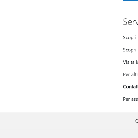
Ser
Scopri
Scopr
Visita 
Per alt
Contatt
Per ass
Q