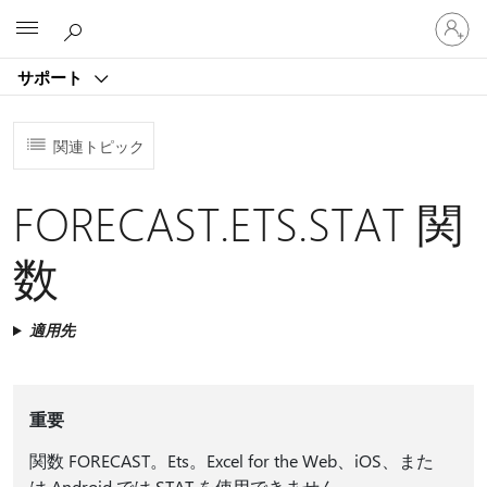
ア
Microsoft
カ
ウ
サポート
ン
ト
に
関連トピック
サ
イ
ン
FORECAST.ETS.STAT 関
イ
ン
数
す
る
適用先
重要
関数 FORECAST。Ets。Excel for the Web、iOS、また
は Android では STAT を使用できません。