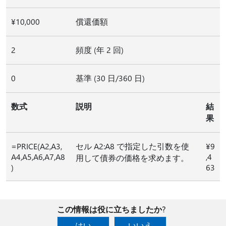
¥10,000
償還価額
2
頻度 (年 2 回)
0
基準 (30 日/360 日)
数式
説明
結
果
=PRICE(A2,A3,
セル A2:A8 で指定した引数を使
¥9
A4,A5,A6,A7,A8
,4
用して債券の価格を求めます。
)
63
この情報は役に立ちましたか?
はい
いいえ