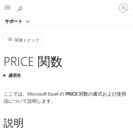
ア
Microsoft
カ
ウ
サポート
ン
ト
に
関連トピック
サ
イ
ン
PRICE 関数
イ
ン
す
適用先
る
ここでは、Microsoft Excel の
PRICE
関数の書式および使用
法について説明します。
説明