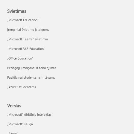
Švietimas
„Microsoft Education“
Įrenginiai švietimo įstaigoms
„Microsoft Teams“ švietimui
„Microsoft 365 Education“
„Office Education“
Pedagogų mokymai ir tobulėjimas
Pasiūlymai studentams ir tėvams
„Azure“ studentams
Verslas
„Microsoft“ dirbtinis intelektas
„Microsoft“ sauga
„Azure”