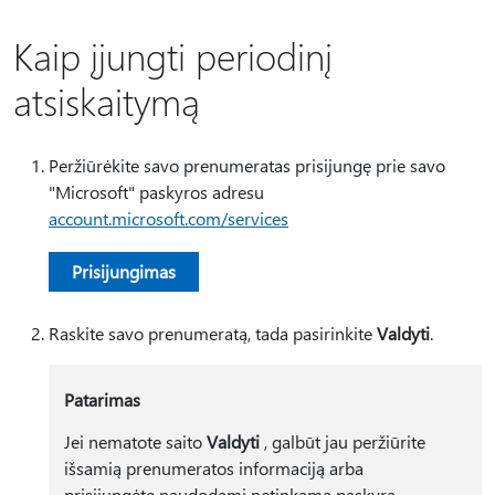
Kaip įjungti periodinį
atsiskaitymą
Peržiūrėkite savo prenumeratas prisijungę prie savo
"Microsoft" paskyros adresu
account.microsoft.com/services
Prisijungimas
Raskite savo prenumeratą, tada pasirinkite
Valdyti
.
Patarimas
Jei nematote saito
Valdyti
, galbūt jau peržiūrite
išsamią prenumeratos informaciją arba
prisijungėte naudodami netinkamą paskyrą.