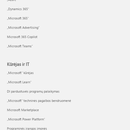
„Dynamics 365“
„Microsoft 365“
„Microsoft Advertising“
Microsoft 365 Copilot
„Microsoft Teams“
Kūrėjas ir IT
„Microsoft“ kūrėjas
„Microsoft Learn“
DI parduotuvės programų palaikymas
„Microsoft“ techninės pagalbos bendruomenė
Microsoft Marketplace
„Microsoft Power Platform“
Programinės įrangos įmonės