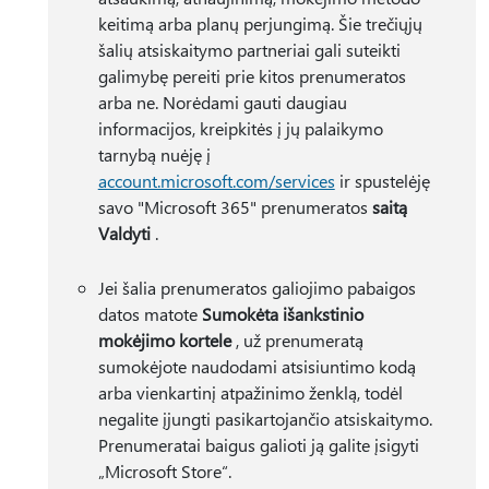
keitimą arba planų perjungimą. Šie trečiųjų
šalių atsiskaitymo partneriai gali suteikti
galimybę pereiti prie kitos prenumeratos
arba ne. Norėdami gauti daugiau
informacijos, kreipkitės į jų palaikymo
tarnybą nuėję į
account.microsoft.com/services
ir spustelėję
savo "Microsoft 365" prenumeratos
saitą
Valdyti
.
Jei šalia prenumeratos galiojimo pabaigos
datos matote
Sumokėta išankstinio
mokėjimo kortele
, už prenumeratą
sumokėjote naudodami atsisiuntimo kodą
arba vienkartinį atpažinimo ženklą, todėl
negalite įjungti pasikartojančio atsiskaitymo.
Prenumeratai baigus galioti ją galite įsigyti
„Microsoft Store“.