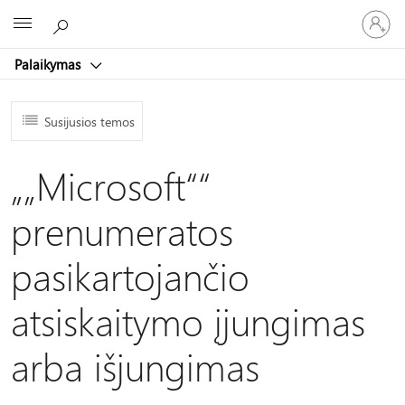
Prisijunk
Microsoft
prie
paskyro
Palaikymas
Susijusios temos
„„Microsoft““
prenumeratos
pasikartojančio
atsiskaitymo įjungimas
arba išjungimas