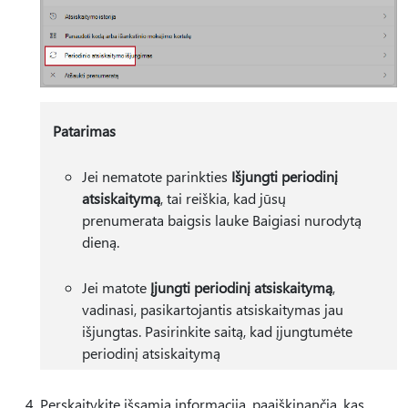
Patarimas
Jei nematote parinkties
Išjungti periodinį
atsiskaitymą
, tai reiškia, kad jūsų
prenumerata baigsis lauke Baigiasi nurodytą
dieną.
Jei matote
Įjungti periodinį atsiskaitymą
,
vadinasi, pasikartojantis atsiskaitymas jau
išjungtas. Pasirinkite saitą, kad įjungtumėte
periodinį atsiskaitymą
Perskaitykite išsamią informaciją, paaiškinančią, kas