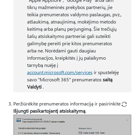
tikrų mažmeninės prekybos partnerių, jie
teikia prenumeratos valdymo paslaugas, pvz.,
atšaukimą, atnaujinimą, mokėjimo metodo
keitimą arba planų perjungimą. Šie trečiųjų
šalių atsiskaitymo partneriai gali suteikti
galimybę pereiti prie kitos prenumeratos
arba ne. Norėdami gauti daugiau
informacijos, kreipkitės į jų palaikymo
tarnybą nuėję į
account.microsoft.com/services
ir spustelėję
savo "Microsoft 365" prenumeratos
saitą
Valdyti
.
Peržiūrėkite prenumeratos informaciją ir pasirinkite
Išjungti pasikartojantį atsiskaitymą
.