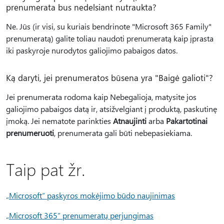
prenumerata bus nedelsiant nutraukta?
Ne. Jūs (ir visi, su kuriais bendrinote "Microsoft 365 Family"
prenumeratą) galite toliau naudoti prenumeratą kaip įprasta
iki paskyroje nurodytos galiojimo pabaigos datos.
Ką daryti, jei prenumeratos būsena yra "Baigė galioti"?
Jei prenumerata rodoma kaip Nebegalioja, matysite jos
galiojimo pabaigos datą ir, atsižvelgiant į produktą, paskutinę
įmoką. Jei nematote parinkties
Atnaujinti
arba
Pakartotinai
prenumeruoti
, prenumerata gali būti nebepasiekiama.
Taip pat žr.
„Microsoft“ paskyros mokėjimo būdo naujinimas
„Microsoft 365“ prenumeratų perjungimas