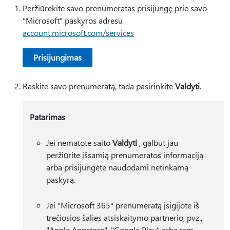
Peržiūrėkite savo prenumeratas prisijungę prie savo
"Microsoft" paskyros adresu
account.microsoft.com/services
Prisijungimas
Raskite savo prenumeratą, tada pasirinkite
Valdyti
.
Patarimas
Jei nematote saito
Valdyti
, galbūt jau
peržiūrite išsamią prenumeratos informaciją
arba prisijungėte naudodami netinkamą
paskyrą.
Jei "Microsoft 365" prenumeratą įsigijote iš
trečiosios šalies atsiskaitymo partnerio, pvz.,
"Apple Appstore", "Google Play" arba tam