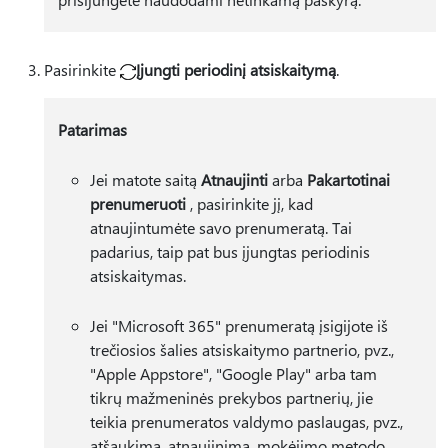
Pasirinkite
Įjungti periodinį atsiskaitymą
.
Patarimas
Jei matote saitą
Atnaujinti
arba
Pakartotinai
prenumeruoti
, pasirinkite jį, kad
atnaujintumėte savo prenumeratą. Tai
padarius, taip pat bus įjungtas periodinis
atsiskaitymas.
Jei "Microsoft 365" prenumeratą įsigijote iš
trečiosios šalies atsiskaitymo partnerio, pvz.,
"Apple Appstore", "Google Play" arba tam
tikrų mažmeninės prekybos partnerių, jie
teikia prenumeratos valdymo paslaugas, pvz.,
atšaukimą, atnaujinimą, mokėjimo metodo