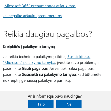
„Microsoft 365“ prenumeratos atšaukimas
Jei negalite atšaukti prenumeratos
Reikia daugiau pagalbos?
Kreipkitės į palaikymo tarnybą
Jei reikia techninio palaikymo, eikite į
Susisiekite su
"Microsoft" palaikymo tarnyba
, įveskite savo problemą ir
pasirinkite
Gauti pagalbos
. Jei vis tiek reikia pagalbos,
pasirinkite
Susisiekti su palaikymo tarnyba
, kad būtumėte
nukreipti į geriausią palaikymo parinktį.
Ar ši informacija buvo naudinga?
Taip
Ne