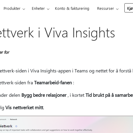
Produkter
Enheter
Konto & fakturering
Ressurser
Kjø
ttverk i Viva Insights
er for
ettverk-siden i Viva Insights-appen i Teams og nettet for å fors
ettverk-siden fra
Teamarbeid-fanen
:
der delen
Bygg bedre relasjoner
, i kortet
Tid brukt på å samarb
elg
Vis nettverket mitt
.