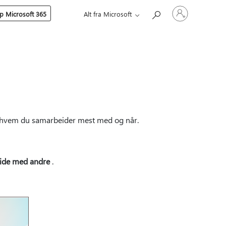
Logg
p Microsoft 365
Alt fra Microsoft
på
kontoen
din
tå hvem du samarbeider mest med og når.
eide med andre
.