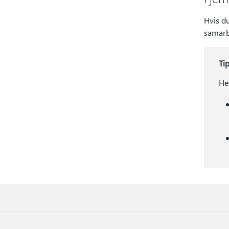
Hvis du
samarbe
Ti
Her