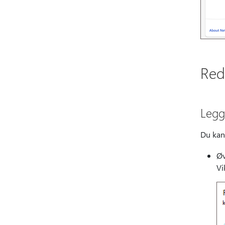
Red
Legg 
Du kan 
Øv
Vi