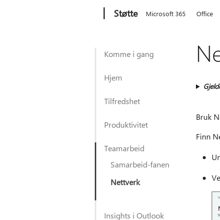
Microsoft
Støtte
Microsoft 365
Office
Ne
Komme i gang
Hjem
Gjeld
Tilfredshet
Bruk N
Produktivitet
Finn N
Teamarbeid
Un
Samarbeid-fanen
V
Nettverk
Insights i Outlook