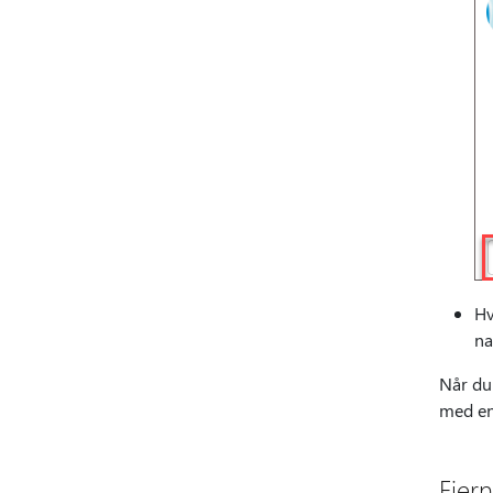
Hv
na
Når du
med en 
Fjern