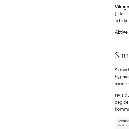
Viktig
(eller 
artikke
Aktive
Sam
Samarbe
hyppig 
samarbe
Hvis d
deg de
kommun