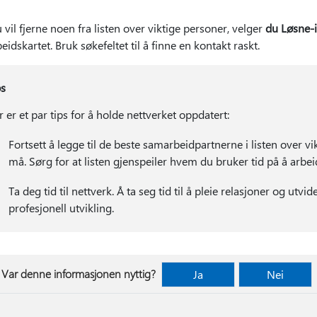
 vil fjerne noen fra listen over viktige personer, velger
du Løsne-
idskartet. Bruk søkefeltet til å finne en kontakt raskt.
ps
 er et par tips for å holde nettverket oppdatert:
Fortsett å legge til de beste samarbeidpartnerne i listen over v
må. Sørg for at listen gjenspeiler hvem du bruker tid på å arbe
Ta deg tid til nettverk. Å ta seg tid til å pleie relasjoner og utvide
profesjonell utvikling.
Var denne informasjonen nyttig?
Ja
Nei