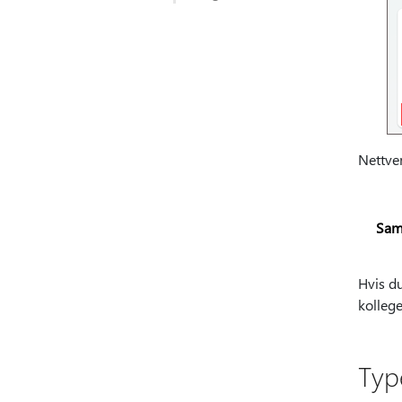
Nettve
Sam
Hvis du
kolleg
Typ