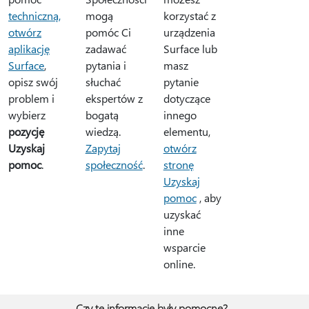
techniczną,
korzystać z
mogą
otwórz
urządzenia
pomóc Ci
aplikację
Surface lub
zadawać
Surface
,
masz
pytania i
opisz swój
pytanie
słuchać
problem i
dotyczące
ekspertów z
wybierz
innego
bogatą
pozycję
elementu,
wiedzą.
Uzyskaj
otwórz
Zapytaj
pomoc
.
stronę
społeczność
.
Uzyskaj
pomoc
, aby
uzyskać
inne
wsparcie
online.
Czy te informacje były pomocne?