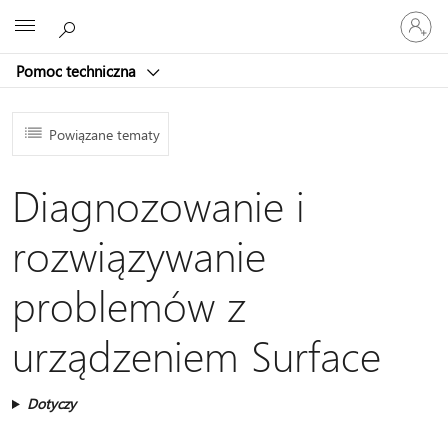
Zaloguj
Microsoft
się
do
Pomoc techniczna
swojego
konta
Powiązane tematy
Diagnozowanie i
rozwiązywanie
problemów z
urządzeniem Surface
Dotyczy