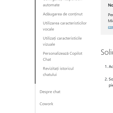
automate
No
Adăugarea de conținut
Pe
Mi
Utilizarea caracteristicilor
co
vocale
Utilizați caracteristicile
vizuale
Soli
Personalizează Copilot
Chat
Ac
Revizitați istoricul
chatului
So
pi
Despre chat
Cowork