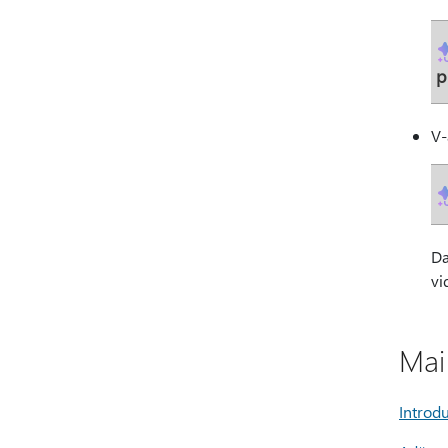
p
V-
Da
vi
Mai
Introd