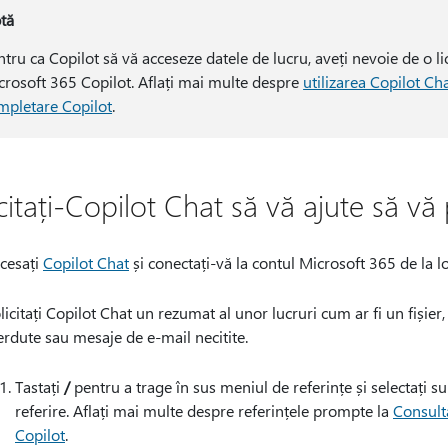
tă
ntru ca Copilot să vă acceseze datele de lucru, aveți nevoie de o
crosoft 365 Copilot. Aflați mai multe despre
utilizarea Copilot Ch
mpletare Copilot
.
citați-Copilot Chat să vă ajute să vă 
cesați
Copilot Chat
și conectați-vă la contul Microsoft 365 de la l
licitați Copilot Chat un rezumat al unor lucruri cum ar fi un fișier,
erdute sau mesaje de e-mail necitite.
Tastați
/
pentru a trage în sus meniul de referințe și selectați su
referire. Aflați mai multe despre referințele prompte la
Consulta
Copilot
.