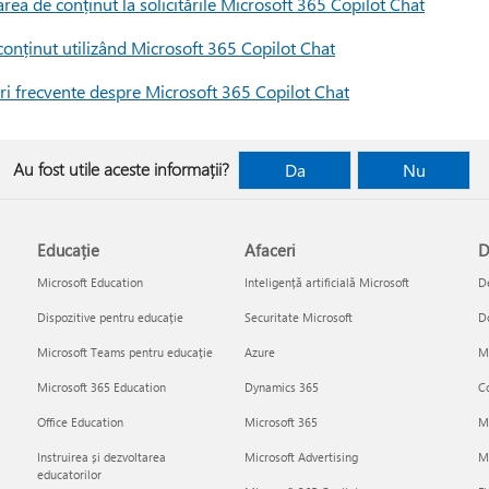
ea de conținut la solicitările Microsoft 365 Copilot Chat
conținut utilizând Microsoft 365 Copilot Chat
ri frecvente despre Microsoft 365 Copilot Chat
Au fost utile aceste informații?
Da
Nu
Educație
Afaceri
D
Microsoft Education
Inteligență artificială Microsoft
De
Dispozitive pentru educație
Securitate Microsoft
D
Microsoft Teams pentru educație
Azure
Mi
Microsoft 365 Education
Dynamics 365
Co
Office Education
Microsoft 365
M
Instruirea și dezvoltarea
Microsoft Advertising
Mi
educatorilor