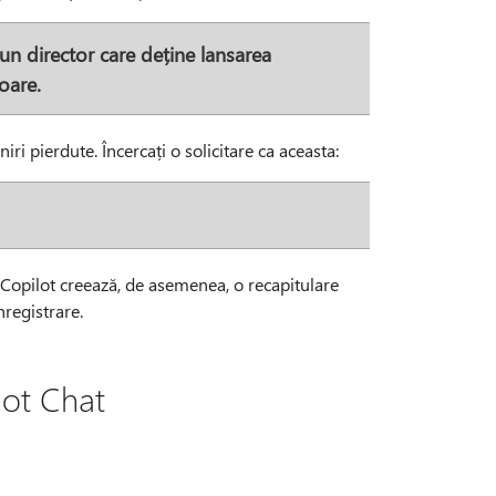
 un director care deține lansarea
oare.
iri pierdute. Încercați o solicitare ca aceasta:
, Copilot creează, de asemenea, o recapitulare
registrare.
lot Chat