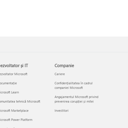
ezvoltator și IT
Companie
zvoltator Microsoft
Cariere
ocumentație
Confidențialitatea în cadrul
companiei Microsoft
crosoft Learn
Angajamentul Microsoft privind
munitatea tehnică Microsoft
prevenirea corupției și mitei
icrosoft Marketplace
Investitori
crosoft Power Platform