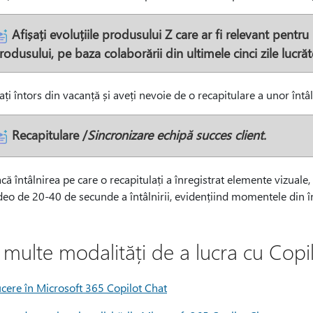
Afișați evoluțiile produsului Z care ar fi relevant pentru
rodusului, pe baza colaborării din ultimele cinci zile lucrăt
ați întors din vacanță și aveți nevoie de o recapitulare a unor întâln
Recapitulare /
Sincronizare echipă succes client.
că întâlnirea pe care o recapitulați a înregistrat elemente vizuale
deo de 20-40 de secunde a întâlnirii, evidențiind momentele din în
 multe modalități de a lucra cu Copi
ucere în Microsoft 365 Copilot Chat