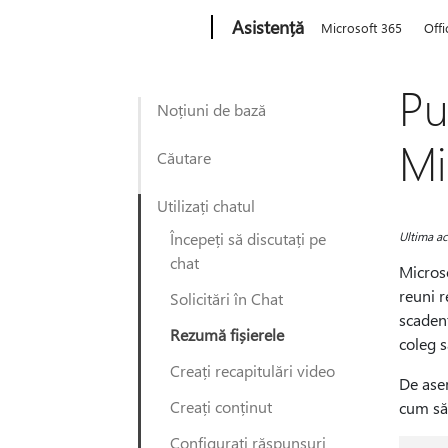
Microsoft
Asistență
Microsoft 365
Offi
Pu
Noțiuni de bază
Mi
Căutare
Utilizați chatul
Începeți să discutați pe
Ultima ac
chat
Microso
reuni r
Solicitări în Chat
scadent
Rezumă fișierele
coleg 
Creați recapitulări video
De asem
Creați conținut
cum să 
Configurați răspunsuri