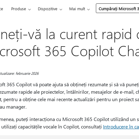
ce
Produse
Dispozitive
Mai mult
Cumpărați Microsoft 
neți-vă la curent rapid c
crosoft 365 Copilot Ch
tualizare: februarie 2026
ft 365 Copilot vă poate ajuta să obțineți rezumate și să vă puneți
ezumate rapide ale proiectelor, întâlnirilor, mesajelor de e-mail, chat
, pentru a obține cele mai recente actualizări pentru un proiect s
sau manager.
enea, puteți interacționa cu Microsoft 365 Copilot utilizând un se
utilizați capacitățile vocale în Copilot, consultați
Introducere în ca