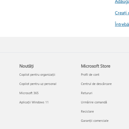
Adăugar
Creați 
Întrebă
Noutăți
Microsoft Store
Copilot pentru organizații
Profil de cont
Copilot pentru uz personal
Centrul de descărcare
Microsoft 365
Retururi
Aplicații Windows 11
Urmărire comandă
Reciclare
Garanții comerciale