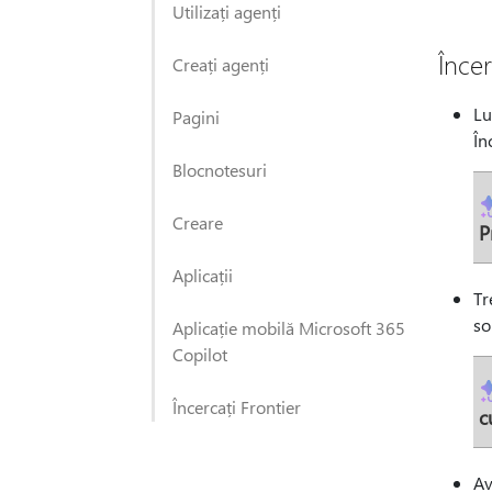
Utilizați agenți
Încer
Creați agenți
Lu
Pagini
În
Blocnotesuri
Creare
P
Aplicații
Tr
so
Aplicație mobilă Microsoft 365
Copilot
Încercați Frontier
c
Av