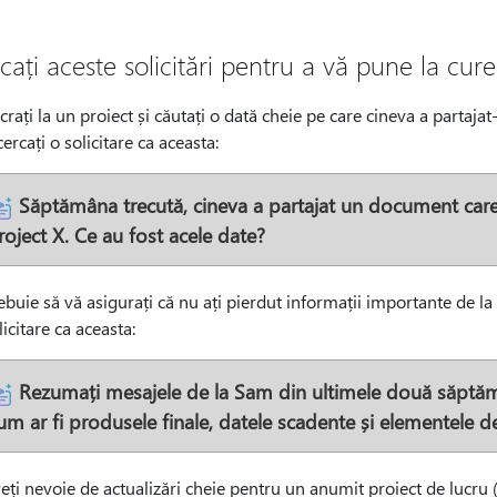
cați aceste solicitări pentru a vă pune la cure
crați la un proiect și căutați o dată cheie pe care cineva a partaj
cercați o solicitare ca aceasta:
Săptămâna trecută, cineva a partajat un document care a
roject X. Ce au fost acele date?
ebuie să vă asigurați că nu ați pierdut informații importante de la
licitare ca aceasta:
Rezumați mesajele de la Sam din ultimele două săptămân
um ar fi produsele finale, datele scadente și elementele d
eți nevoie de actualizări cheie pentru un anumit proiect de lucru (P