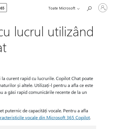
Conectați-
365
Toate Microsoft
vă
la
contul
dvs.
u lucrul utilizând
at
 la curent rapid cu lucrurile. Copilot Chat poate
urilor și altele. Utilizați-l pentru a afla ce este
au a găsi rapid comunicările recente de la un
t puternic de capacități vocale. Pentru a afla
racteristicile vocale din Microsoft 365 Copilot
.