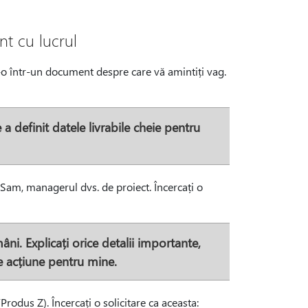
nt cu lucrul
at-o într-un document despre care vă amintiți vag.
 definit datele livrabile cheie pentru
 Sam, managerul dvs. de proiect. Încercați o
i. Explicați orice detalii importante,
e acțiune pentru mine.
rodus Z). Încercați o solicitare ca aceasta: