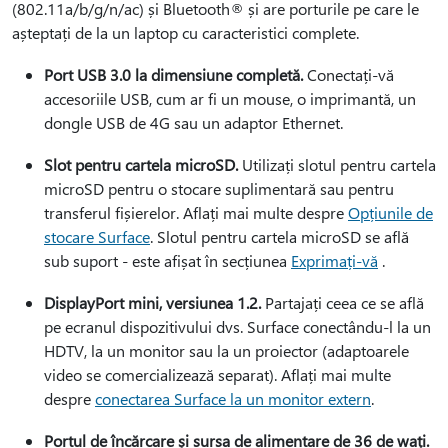
(802.11a/b/g/n/ac) și Bluetooth® și are porturile pe care le
așteptați de la un laptop cu caracteristici complete.
Port USB 3.0 la dimensiune completă.
Conectați-vă
accesoriile USB, cum ar fi un mouse, o imprimantă, un
dongle USB de 4G sau un adaptor Ethernet.
Slot pentru cartela microSD.
Utilizați slotul pentru cartela
microSD pentru o stocare suplimentară sau pentru
transferul fișierelor. Aflați mai multe despre
Opțiunile de
stocare Surface
. Slotul pentru cartela microSD se află
sub suport - este afișat în secțiunea
Exprimați-vă
.
DisplayPort mini, versiunea 1.2.
Partajați ceea ce se află
pe ecranul dispozitivului dvs. Surface conectându-l la un
HDTV, la un monitor sau la un proiector (adaptoarele
video se comercializează separat). Aflați mai multe
despre
conectarea Surface la un monitor extern
.
Portul de încărcare și sursa de alimentare de 36 de wați.