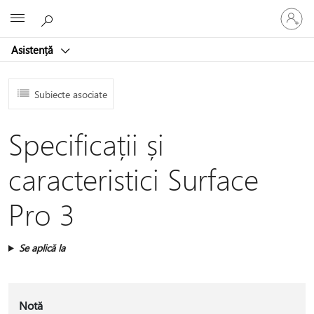
Conectaț
Microsoft
vă
la
Asistență
contul
dvs.
Subiecte asociate
Specificații și
caracteristici Surface
Pro 3
Se aplică la
Notă