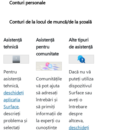
Conturi personale
Conturi de la locul de muncă/de la școală
Asistență
Asistență
Alte tipuri
tehnică
pentru
de asistență
comunitate
Pentru
Dacă nu vă
asistență
puteți utiliza
Comunitățile
tehnică,
dispozitivul
vă pot ajuta
deschideți
Surface sau
să adresați
aplicația
aveți o
întrebări și
Surface
,
întrebare
să primiți
descrieți
despre
informații de
problema și
altceva,
la experți cu
selectați
deschideți
cunoștințe