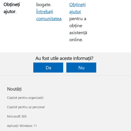
Obțineți
Obțineți
bogate.
ajutor
.
ajutor
Întrebați
pentru a
comunitatea
.
obține
asistență
online.
Au fost utile aceste informații?
Da
Nu
Noutăți
Copilot pentru organizații
Copilot pentru uz personal
Microsoft 365
Aplicații Windows 11