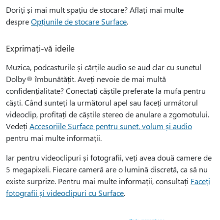
Doriți și mai mult spațiu de stocare? Aflați mai multe
despre
Opțiunile de stocare Surface
.
Exprimați-vă ideile
Muzica, podcasturile și cărțile audio se aud clar cu sunetul
Dolby® îmbunătățit. Aveți nevoie de mai multă
confidențialitate? Conectați căștile preferate la mufa pentru
căști. Când sunteți la următorul apel sau faceți următorul
videoclip, profitați de căștile stereo de anulare a zgomotului.
Vedeți
Accesoriile Surface pentru sunet, volum și audio
pentru mai multe informații.
Iar pentru videoclipuri și fotografii, veți avea două camere de
5 megapixeli. Fiecare cameră are o lumină discretă, ca să nu
existe surprize. Pentru mai multe informații, consultați
Faceți
fotografii și videoclipuri cu Surface
.