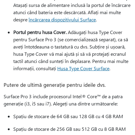
Atașați sursa de alimentare inclusă la portul de încărcare
atunci când bateria este descărcată. Aflați mai multe
despre
încărcarea dispozitivului Surface
.
Portul pentru husa Cover.
Adăugați husa Type Cover
pentru Surface Pro 3 (se comercializează separat), ca să
aveți întotdeauna o tastatură cu dvs. Subțire și ușoară,
husa Type Cover vă mai ajută și să vă protejați ecranul
tactil atunci când sunteți în deplasare. Pentru mai multe
informații, consultați
Husa Type Cover Surface
.
Putere de ultimă generație pentru ideile dvs.
Surface Pro 3 include procesorul Intel® Core™ de a patra
generație (i3, i5 sau i7). Alegeți una dintre următoarele:
Spațiu de stocare de 64 GB sau 128 GB cu 4 GB RAM
Spațiu de stocare de 256 GB sau 512 GB cu 8 GB RAM