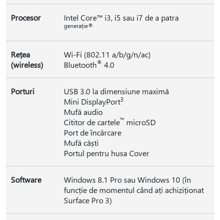
Procesor
Intel Core™ i3, i5 sau i7 de a patra
generație®
Rețea
Wi-Fi (802.11 a/b/g/n/ac)
®
(wireless)
Bluetooth
4.0
Porturi
USB 3.0 la dimensiune maximă
3
Mini DisplayPort
Mufă audio
™
Cititor de cartele
microSD
Port de încărcare
Mufă căști
Portul pentru husa Cover
Software
Windows 8.1 Pro sau Windows 10 (în
funcție de momentul când ați achiziționat
Surface Pro 3)