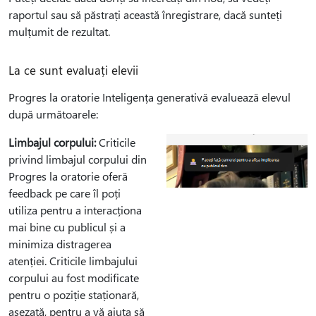
raportul sau să păstrați această înregistrare, dacă sunteți
mulțumit de rezultat.
La ce sunt evaluați elevii
Progres la oratorie Inteligența generativă evaluează elevul
după următoarele:
Limbajul corpului:
Criticile
privind limbajul corpului din
Progres la oratorie oferă
feedback pe care îl poți
utiliza pentru a interacționa
mai bine cu publicul și a
minimiza distragerea
atenției. Criticile limbajului
corpului au fost modificate
pentru o poziție staționară,
așezată, pentru a vă ajuta să