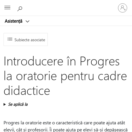
Conectaț
Microsoft
vă
la
Asistență
contul
dvs.
Subiecte asociate
Introducere în Progres
la oratorie pentru cadre
didactice
Se aplică la
Progres la oratorie este o caracteristică care poate ajuta atât
elevii, cât și profesorii. Îi poate ajuta pe elevi să-și depășească