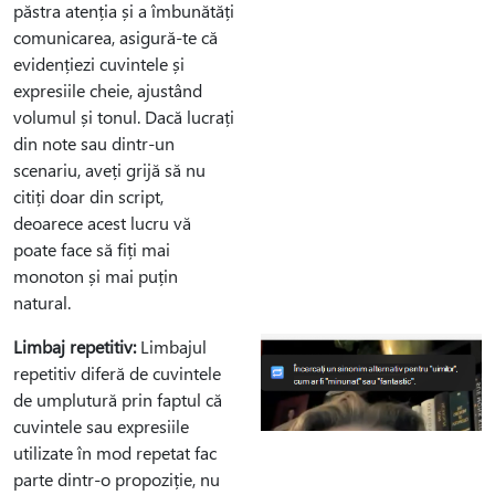
păstra atenția și a îmbunătăți
comunicarea, asigură-te că
evidențiezi cuvintele și
expresiile cheie, ajustând
volumul și tonul. Dacă lucrați
din note sau dintr-un
scenariu, aveți grijă să nu
citiți doar din script,
deoarece acest lucru vă
poate face să fiți mai
monoton și mai puțin
natural.
Limbaj repetitiv:
Limbajul
repetitiv diferă de cuvintele
de umplutură prin faptul că
cuvintele sau expresiile
utilizate în mod repetat fac
parte dintr-o propoziție, nu