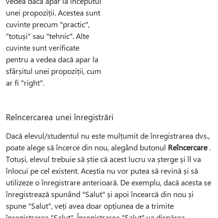
vedea dacă apar la începutul
unei propoziții. Acestea sunt
cuvinte precum "practic",
"totuși" sau "tehnic". Alte
cuvinte sunt verificate
pentru a vedea dacă apar la
sfârșitul unei propoziții, cum
ar fi "right".
Reîncercarea unei înregistrări
Dacă elevul/studentul nu este mulțumit de înregistrarea dvs.,
poate alege să încerce din nou, alegând butonul
Reîncercare
.
Totuși, elevul trebuie să știe că acest lucru va șterge și îl va
înlocui pe cel existent. Aceștia nu vor putea să revină și să
utilizeze o înregistrare anterioară. De exemplu, dacă acesta se
înregistrează spunând "Salut" și apoi încearcă din nou și
spune "Salut", veți avea doar opțiunea de a trimite
înregistrarea "Salut". Înregistrarea "Salut" va dispărea