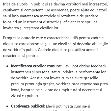
frica de a vorbi în public și să devină vorbitori mai încrezători,
captivanți și competenți. De asemenea, poate ajuta educatorii
să-și îmbunătățească metodele și rezultatele de predare
folosind un instrument distractiv și eficient care sprijină
învățarea și creșterea elevilor lor.
Progres la oratorie este o caracteristică utilă pentru cadrele
didactice care doresc să-și ajute elevii să-și dezvolte abilitățile
de vorbire în public. Cadrele didactice pot utiliza această
caracteristică pentru:
Identificarea erorilor comune:
Elevii pot obține feedback
instantaneu și personalizat cu privire la performanța lor
de vorbire. Aceștia pot învăța cum să evite greșelile
precum pronunția greșită, vorbirea prea repede sau prea
lentă, bazarea pe cuvinte de umplutură și necontactul
vizual cu publicul.
Captivează publicul:
Elevii pot învăța cum să-și