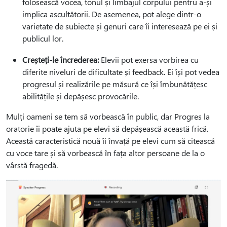
folosească vocea, tonul și limbajul corpului pentru a-și
implica ascultătorii. De asemenea, pot alege dintr-o
varietate de subiecte și genuri care îi interesează pe ei și
publicul lor.
Creșteți-le încrederea:
Elevii pot exersa vorbirea cu
diferite niveluri de dificultate și feedback. Ei își pot vedea
progresul și realizările pe măsură ce își îmbunătățesc
abilitățile și depășesc provocările.
Mulți oameni se tem să vorbească în public, dar Progres la
oratorie îi poate ajuta pe elevi să depășească această frică.
Această caracteristică nouă îi învață pe elevi cum să citească
cu voce tare și să vorbească în fața altor persoane de la o
vârstă fragedă.