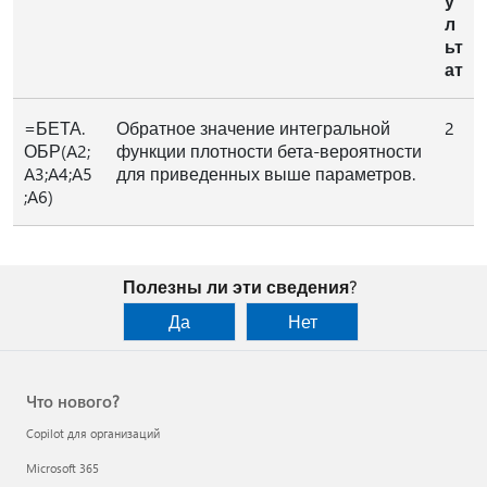
у
л
ьт
ат
=БЕТА.
Обратное значение интегральной
2
ОБР(A2;
функции плотности бета-вероятности
A3;A4;A5
для приведенных выше параметров.
;A6)
Полезны ли эти сведения?
Да
Нет
Что нового?
Copilot для организаций
Microsoft 365