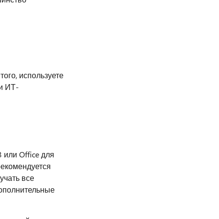
того, используете
и ИТ-
 или Office для
рекомендуется
учать все
Дополнительные