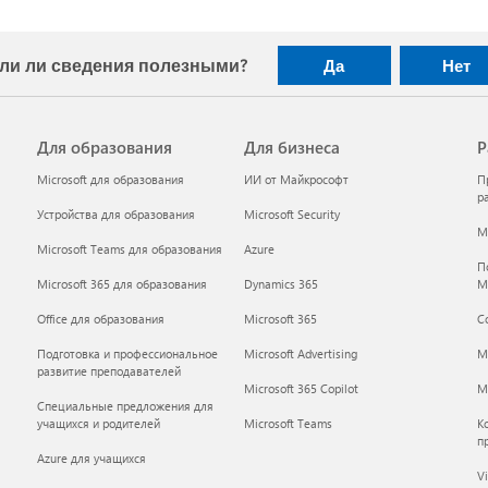
ли ли сведения полезными?
Да
Нет
Для образования
Для бизнеса
Р
Microsoft для образования
ИИ от Майкрософт
П
р
Устройства для образования
Microsoft Security
Mi
Microsoft Teams для образования
Azure
П
Microsoft 365 для образования
Dynamics 365
M
Office для образования
Microsoft 365
С
Подготовка и профессиональное
Microsoft Advertising
M
развитие преподавателей
Microsoft 365 Copilot
Mi
Специальные предложения для
учащихся и родителей
Microsoft Teams
К
п
Azure для учащихся
Vi