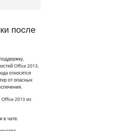
ки после
поддержку,
стей Office 2013,
юда относятся
тер от опасных
еспечения.
Office 2013 из
 в чате.
шинство