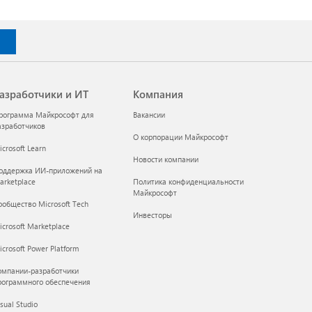
азработчики и ИТ
Компания
рограмма Майкрософт для
Вакансии
азработчиков
О корпорации Майкрософт
crosoft Learn
Новости компании
оддержка ИИ-приложений на
arketplace
Политика конфиденциальности
Майкрософт
ообщество Microsoft Tech
Инвесторы
icrosoft Marketplace
crosoft Power Platform
омпании-разработчики
рограммного обеспечения
sual Studio