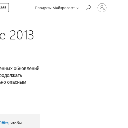
Войдите
 365
Продукты Майкрософт
в
учетную
запись
e 2013
енных обновлений
продолжать
льно опасным
ffice
, чтобы