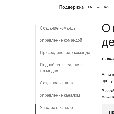
Microsoft
Поддержка
Microsoft 365
О
Создание команды
де
Управление командой
Присоединение к команде
Прим
Подробнее сведения о
командах
Если в
пропущ
Создание канала
В соо
Управление каналом
можете
Участие в канале
П