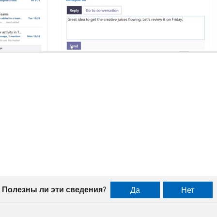
Полезны ли эти сведения?
Да
Нет