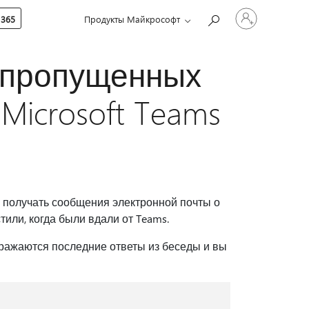
Войдите
 365
Продукты Майкрософт
в
учетную
запись
 пропущенных
Microsoft Teams
и получать сообщения электронной почты о
тили, когда были вдали от Teams.
ражаются последние ответы из беседы и вы