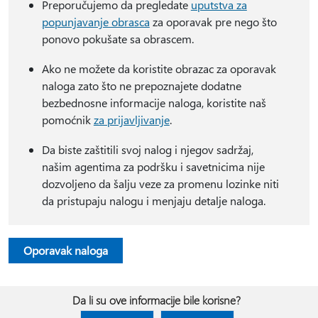
Preporučujemo da pregledate
uputstva za
popunjavanje obrasca
za oporavak pre nego što
ponovo pokušate sa obrascem.
Ako ne možete da koristite obrazac za oporavak
naloga zato što ne prepoznajete dodatne
bezbednosne informacije naloga, koristite naš
pomoćnik
za prijavljivanje
.
Da biste zaštitili svoj nalog i njegov sadržaj,
našim agentima za podršku i savetnicima nije
dozvoljeno da šalju veze za promenu lozinke niti
da pristupaju nalogu i menjaju detalje naloga.
Oporavak naloga
Da li su ove informacije bile korisne?