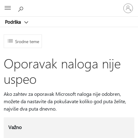
Prijavite
Microsoft
se
na
Podrška
nalog
Srodne teme
Oporavak naloga nije
uspeo
Ako zahtev za oporavak Microsoft naloga nije odobren,
možete da nastavite da pokušavate koliko god puta želite,
najviše dva puta dnevno.
Važno