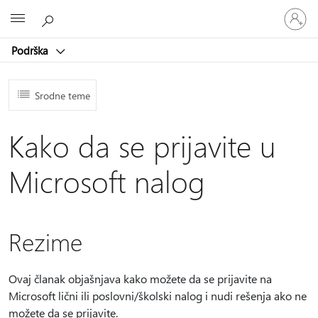
Prijavite
Microsoft
se
na
Podrška
nalog
Srodne teme
Kako da se prijavite u
Microsoft nalog
Rezime
Ovaj članak objašnjava kako možete da se prijavite na
Microsoft lični ili poslovni/školski nalog i nudi rešenja ako ne
možete da se prijavite.