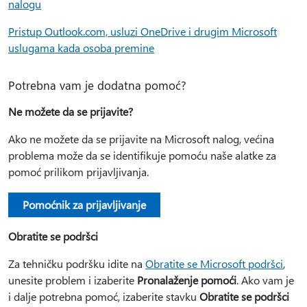
nalogu
Pristup Outlook.com, usluzi OneDrive i drugim Microsoft
uslugama kada osoba premine
Potrebna vam je dodatna pomoć?
Ne možete da se prijavite?
Ako ne možete da se prijavite na Microsoft nalog, većina
problema može da se identifikuje pomoću naše alatke za
pomoć prilikom prijavljivanja.
Pomoćnik za prijavljivanje
Obratite se podršci
Za tehničku podršku idite na
Obratite se Microsoft podršci
,
unesite problem i izaberite
Pronalaženje pomoći
. Ako vam je
i dalje potrebna pomoć, izaberite stavku
Obratite se podršci