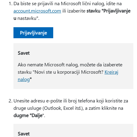
Da biste se prijavili na Microsoft lični nalog, idite na
account.microsoft.com
ili izaberite
stavku "Prijavljivanje
u
nastavku".
Prijavljivanje
Savet
Ako nemate Microsoft nalog, možete da izaberete
stavku "Novi ste u korporaciji Microsoft?
Kreiraj
nalog
"
Unesite adresu e-pošte ili broj telefona koji koristite za
druge usluge (Outlook, Excel itd.), a zatim kliknite na
dugme "Dalje
".
Savet