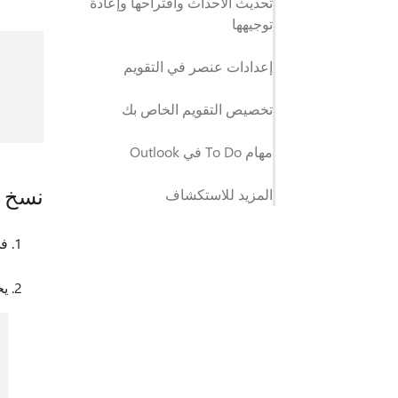
تحديث الأحداث واقتراحها وإعادة
توجيهها
إعدادات عنصر في التقويم
تخصيص التقويم الخاص بك
مهام To Do في Outlook
نسخ قائم
المزيد للاستكشاف
في تقويم ook
يح