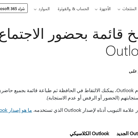
المنتجات
الأجهزة
الحساب & والفوترة
الموارد
شراء Microsoft 365
 قائمة بحضور الاجتماع
Outl
 على
باستخدام Outlook، يمكنك الالتقاط في الحافظة ثم طباعة قائمة بجميع
تجابتهم (الحضور أو الرفض أو عدم الاستجابة).
مة التبويب أدناه لإصدار Outlook الذي تستخدمه.
ما هو إصدار Outlook المتوفر لديّ؟
الجديد
Outlook الكلاسيكي