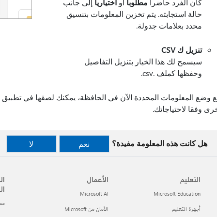
كان الفرد حاضرا
مطلوبا
أو
اختياريا
إلى جانب
حالة استجابته. يتم تخزين المعلومات بتنسيق
محدد بعلامات جدولة.
تنزيل ك CSV
سيسمح لك هذا الخيار بتنزيل التفاصيل
وحفظها كملف .csv.
رى وفقا لاحتياجاتك.
هل كانت هذه المعلومة مفيدة؟
نعم
لا
التعليم
الأعمال
ال
ال
Microsoft AI
Microsoft Education
مطور t
أجهزة التعليم
الأمان من Microsoft