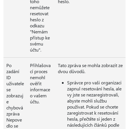
toho
heslo.
nemůžete
resetovat
heslo z
odkazu
"Nemám
přístup ke
svému
účtu".
Po
Přihlašova
Tato zpráva se mohla zobrazit ze
zadání
cí proces
dvou důvodů.
ID
nemohl
Správce pro vaši organizaci
uživatele
ověřit
zapnul resetování hesla, ale
se
informace
vy jste se nezaregistrovali,
zobrazuj
o vašem
abyste mohli službu
e
účtu.
používat. Pokud se chcete
chybová
zaregistrovat k resetování
zpráva
hesla, přečtěte si jeden z
Nepove
následujících článků podle
dlo se