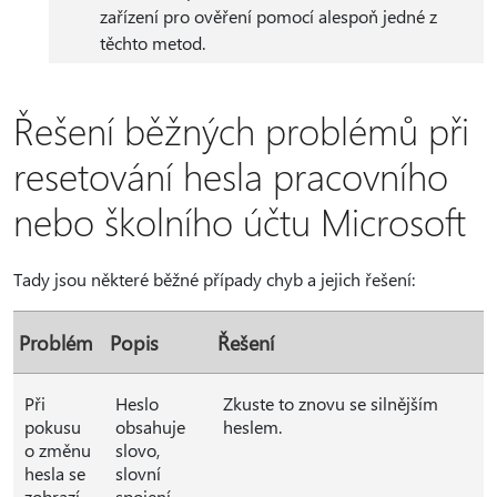
zařízení pro ověření pomocí alespoň jedné z
těchto metod.
Řešení běžných problémů při
resetování hesla pracovního
nebo školního účtu Microsoft
Tady jsou některé běžné případy chyb a jejich řešení:
Problém
Popis
Řešení
Při
Heslo
Zkuste to znovu se silnějším
pokusu
obsahuje
heslem.
o změnu
slovo,
hesla se
slovní
zobrazí
spojení