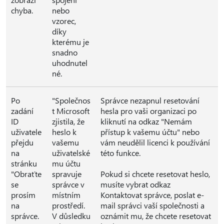
chyba.
nebo
vzorec,
díky
kterému je
snadno
uhodnutel
né.
Po
"Společnos
Správce nezapnul resetování
zadání
t Microsoft
hesla pro vaši organizaci po
ID
zjistila, že
kliknutí na odkaz "Nemám
uživatele
heslo k
přístup k vašemu účtu" nebo
přejdu
vašemu
vám neudělil licenci k používání
na
uživatelské
této funkce.
stránku
mu účtu
"Obraťte
spravuje
Pokud si chcete resetovat heslo,
se
správce v
musíte vybrat odkaz
prosím
místním
Kontaktovat správce, poslat e-
na
prostředí.
mail správci vaší společnosti a
správce.
V důsledku
oznámit mu, že chcete resetovat