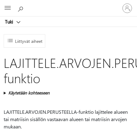
Kirjaudu
Microsoft
sisään
tilille
Tuki
Liittyvät aiheet
LAJITTELE.ARVOJEN.PER
funktio
Käytetään kohteeseen
LAJITTELE.ARVOJEN.PERUSTEELLA-funktio lajittelee alueen
tai matriisin sisällön vastaavan alueen tai matriisin arvojen
mukaan.