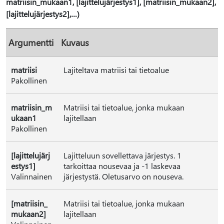
matriisin_mukaan1, [lajittelujärjestys1], [matriisin_mukaan2],
[lajittelujärjestys2],…)
Argumentti
Kuvaus
matriisi
Lajiteltava matriisi tai tietoalue
Pakollinen
matriisin_m
Matriisi tai tietoalue, jonka mukaan
ukaan1
lajitellaan
Pakollinen
[lajittelujärj
Lajitteluun sovellettava järjestys. 1
estys1]
tarkoittaa nousevaa ja -1 laskevaa
Valinnainen
järjestystä. Oletusarvo on nouseva.
[matriisin_
Matriisi tai tietoalue, jonka mukaan
mukaan2]
lajitellaan