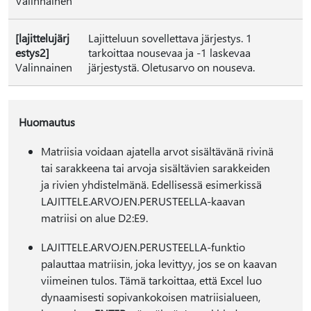
Valinnainen
[lajittelujärj
Lajitteluun sovellettava järjestys. 1
estys2]
tarkoittaa nousevaa ja -1 laskevaa
Valinnainen
järjestystä. Oletusarvo on nouseva.
Huomautus
Matriisia voidaan ajatella arvot sisältävänä rivinä
tai sarakkeena tai arvoja sisältävien sarakkeiden
ja rivien yhdistelmänä. Edellisessä esimerkissä
LAJITTELE.ARVOJEN.PERUSTEELLA-kaavan
matriisi on alue D2:E9.
LAJITTELE.ARVOJEN.PERUSTEELLA-funktio
palauttaa matriisin, joka levittyy, jos se on kaavan
viimeinen tulos. Tämä tarkoittaa, että Excel luo
dynaamisesti sopivankokoisen matriisialueen,