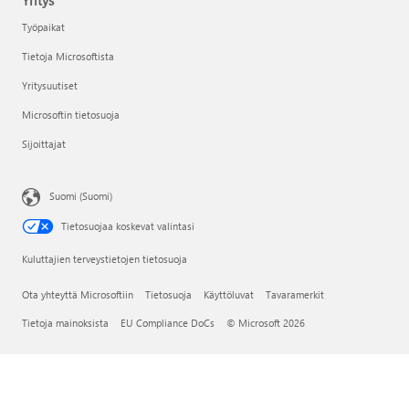
Yritys
Työpaikat
Tietoja Microsoftista
Yritysuutiset
Microsoftin tietosuoja
Sijoittajat
Suomi (Suomi)
Tietosuojaa koskevat valintasi
Kuluttajien terveystietojen tietosuoja
Ota yhteyttä Microsoftiin
Tietosuoja
Käyttöluvat
Tavaramerkit
Tietoja mainoksista
EU Compliance DoCs
© Microsoft 2026