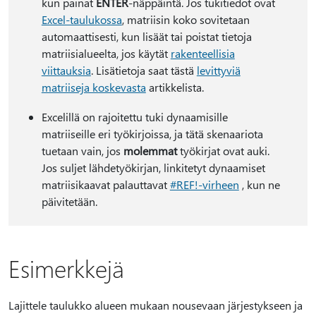
kun painat
ENTER
-näppäintä. Jos tukitiedot ovat
Excel-taulukossa
, matriisin koko sovitetaan
automaattisesti, kun lisäät tai poistat tietoja
matriisialueelta, jos käytät
rakenteellisia
viittauksia
. Lisätietoja saat tästä
levittyviä
matriiseja koskevasta
artikkelista.
Excelillä on rajoitettu tuki dynaamisille
matriiseille eri työkirjoissa, ja tätä skenaariota
tuetaan vain, jos
molemmat
työkirjat ovat auki.
Jos suljet lähdetyökirjan, linkitetyt dynaamiset
matriisikaavat palauttavat
#REF!-virheen
, kun ne
päivitetään.
Esimerkkejä
Lajittele taulukko alueen mukaan nousevaan järjestykseen ja