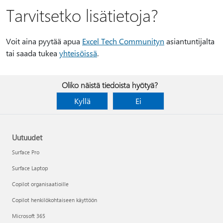
Tarvitsetko lisätietoja?
Voit aina pyytää apua
Excel Tech Communityn
asiantuntijalta
tai saada tukea
yhteisöissä
.
Oliko näistä tiedoista hyötyä?
Kyllä
Ei
Uutuudet
Surface Pro
Surface Laptop
Copilot organisaatioille
Copilot henkilökohtaiseen käyttöön
Microsoft 365