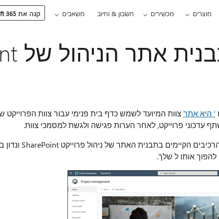
מוצרים
מכשירים
חשבון & וחיוב
משאבים
קנה את Microsoft 365
שימוש ב
ם
' היא אתר
צוות המיועד לשמש כדף בית פנימי עבור צוות הפרוייקט ש
תף עדכוני פרוייקט, לאחר הערות פגישה ולגשת למסמכי צוות.
במאמר זה, אנו משתפים את ה
הפוך אותו ל שלך.