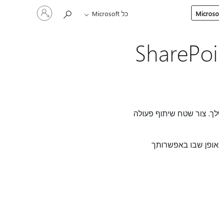
היכנס
כל Microsoft
לחשבון
שלך
תבנית אתר הניהול של SharePoint
לך. צור שטח שיתוף פעולה
רכיבים הקיימים בתבנית האתר של ניהול פרוייקט SharePoint ונדון באופן שבו באפשרותך