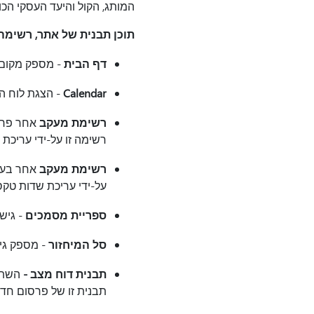
המותג, הקול והיעד העסקי הכו
תוכן תבנית של אתר, רשימ
דף הבית
- מספק מקום נ
Calendar
- הצגת לוח השנה של ook
רשימת מעקב
אחר פרוי
רשימה זו על-ידי עריכת
רשימת מעקב
אחר בעיו
על-ידי עריכת שדות טק
ספריית מסמכים
- גיש
סל המיחזור
- מספק גי
תבנית דוח מצב -
השתמש
תבנית זו של פרסום חדשות על-ידי עריכת 