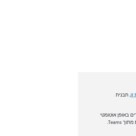
זו
, תבנית
ם של Power Platform נוספים ומוצמדים באופן אוטומטי
ככרטיסיות לערוץ כללי בצוות. המשתמשים יכולים לערוך דפים ורשימות אלה ישירות מתוך Teams.