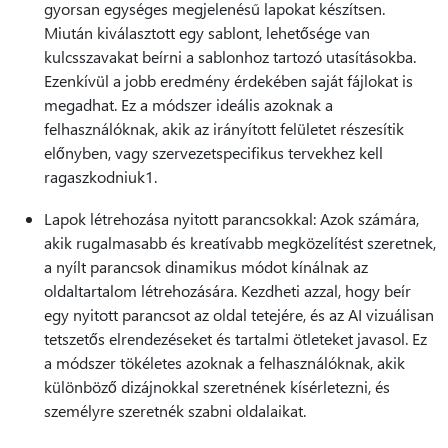
gyorsan egységes megjelenésű lapokat készítsen.
Miután kiválasztott egy sablont, lehetősége van
kulcsszavakat beírni a sablonhoz tartozó utasításokba.
Ezenkívül a jobb eredmény érdekében saját fájlokat is
megadhat. Ez a módszer ideális azoknak a
felhasználóknak, akik az irányított felületet részesítik
előnyben, vagy szervezetspecifikus tervekhez kell
ragaszkodniuk1.
Lapok létrehozása nyitott parancsokkal: Azok számára,
akik rugalmasabb és kreatívabb megközelítést szeretnek,
a nyílt parancsok dinamikus módot kínálnak az
oldaltartalom létrehozására. Kezdheti azzal, hogy beír
egy nyitott parancsot az oldal tetejére, és az AI vizuálisan
tetszetős elrendezéseket és tartalmi ötleteket javasol. Ez
a módszer tökéletes azoknak a felhasználóknak, akik
különböző dizájnokkal szeretnének kísérletezni, és
személyre szeretnék szabni oldalaikat.