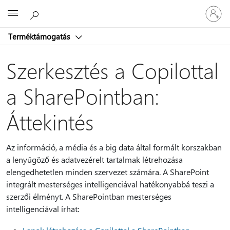
Jelentke
Microsoft
be
a
Terméktámogatás
fiókjába
Szerkesztés a Copilottal
a SharePointban:
Áttekintés
Az információ, a média és a big data által formált korszakban
a lenyűgöző és adatvezérelt tartalmak létrehozása
elengedhetetlen minden szervezet számára. A SharePoint
integrált mesterséges intelligenciával hatékonyabbá teszi a
szerzői élményt. A SharePointban mesterséges
intelligenciával írhat: