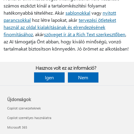
számos eszközt kínál a tartalomkészítési folyamat
hatékonyabbá tételéhez. Akár
sablonokkal
vagy
nyitott
parancsokkal
hoz létre lapokat, akár
tervezési ötleteket
használ az oldal kialakításának és elrendezésének
finomításához
, akár
szöveget ír át a Rich Text szerkesztőben
,
az AI támogatja Önt abban, hogy kiváló minőségű, vonzó
tartalmakat biztosítson könnyedén. Jó örömet az alkotásban!
Hasznos volt ez az információ?
Igen
Nem
Újdonságok
Copilot szervezeteknek
Copilot személyes használatra
Microsoft 365