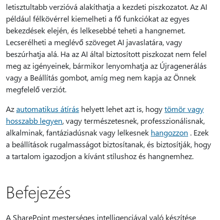
letisztultabb verzióvá alakíthatja a kezdeti piszkozatot. Az AI
például félkövérrel kiemelheti a fő funkciókat az egyes
bekezdések elején, és lelkesebbé teheti a hangnemet.
Lecserélheti a meglévő szöveget AI javaslatára, vagy
beszúrhatja alá. Ha az AI által biztosított piszkozat nem felel
meg az igényeinek, bármikor lenyomhatja az Újragenerálás
vagy a Beállítás gombot, amíg meg nem kapja az Önnek
megfelelő verziót.
Az
automatikus átírás
helyett lehet azt is, hogy
tömör vagy
hosszabb legyen
, vagy természetesnek, professzionálisnak,
alkalminak, fantáziadúsnak vagy lelkesnek
hangozzon
. Ezek
a beállítások rugalmasságot biztosítanak, és biztosítják, hogy
a tartalom igazodjon a kívánt stílushoz és hangnemhez.
Befejezés
A SharePoint mesterséges intelligenciával való készítése