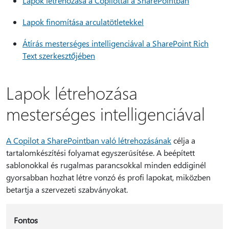
Lapok létrehozása a Copilottal a SharePointban
Lapok finomítása arculatötletekkel
Átírás mesterséges intelligenciával a SharePoint Rich
Text szerkesztőjében
Lapok létrehozása
mesterséges intelligenciával
A Copilot a SharePointban való létrehozásának
célja a
tartalomkészítési folyamat egyszerűsítése. A beépített
sablonokkal és rugalmas parancsokkal minden eddiginél
gyorsabban hozhat létre vonzó és profi lapokat, miközben
betartja a szervezeti szabványokat.
Fontos