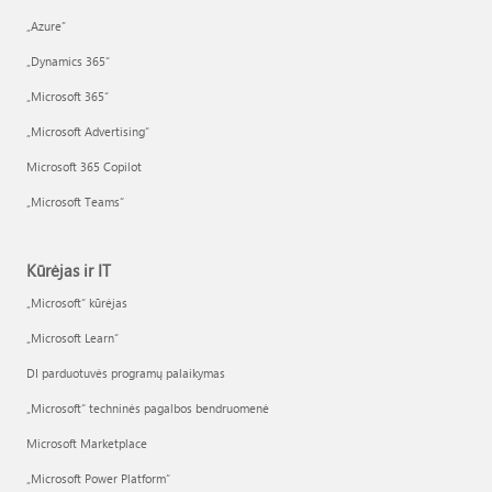
„Azure”
„Dynamics 365“
„Microsoft 365“
„Microsoft Advertising“
Microsoft 365 Copilot
„Microsoft Teams“
Kūrėjas ir IT
„Microsoft“ kūrėjas
„Microsoft Learn“
DI parduotuvės programų palaikymas
„Microsoft“ techninės pagalbos bendruomenė
Microsoft Marketplace
„Microsoft Power Platform“