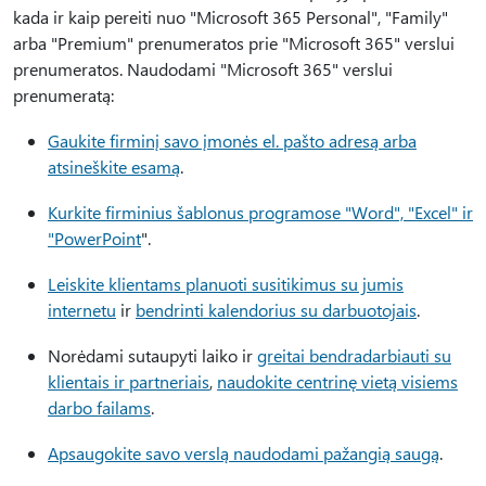
kada ir kaip pereiti nuo "Microsoft 365 Personal", "Family"
arba "Premium" prenumeratos prie "Microsoft 365" verslui
prenumeratos. Naudodami "Microsoft 365" verslui
prenumeratą:
Gaukite firminį savo įmonės el. pašto adresą arba
atsineškite esamą
.
Kurkite firminius šablonus programose "Word", "Excel" ir
"PowerPoint
".
Leiskite klientams planuoti susitikimus su jumis
internetu
ir
bendrinti kalendorius su darbuotojais
.
Norėdami sutaupyti laiko ir
greitai bendradarbiauti su
klientais ir partneriais
,
naudokite centrinę vietą visiems
darbo failams
.
Apsaugokite savo verslą naudodami pažangią saugą
.