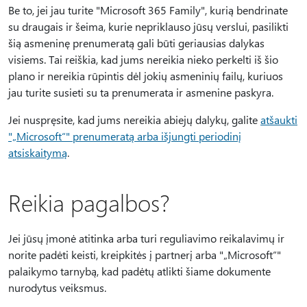
Be to, jei jau turite "Microsoft 365 Family", kurią bendrinate
su draugais ir šeima, kurie nepriklauso jūsų verslui, pasilikti
šią asmeninę prenumeratą gali būti geriausias dalykas
visiems. Tai reiškia, kad jums nereikia nieko perkelti iš šio
plano ir nereikia rūpintis dėl jokių asmeninių failų, kuriuos
jau turite susieti su ta prenumerata ir asmenine paskyra.
Jei nuspręsite, kad jums nereikia abiejų dalykų, galite
atšaukti
"„Microsoft“" prenumeratą arba išjungti periodinį
atsiskaitymą
.
Reikia pagalbos?
Jei jūsų įmonė atitinka arba turi reguliavimo reikalavimų ir
norite padėti keisti, kreipkitės į partnerį arba "„Microsoft“"
palaikymo tarnybą, kad padėtų atlikti šiame dokumente
nurodytus veiksmus.