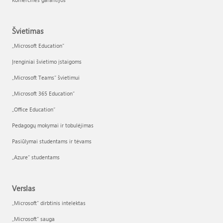
Švietimas
„Microsoft Education“
Įrenginiai švietimo įstaigoms
„Microsoft Teams“ švietimui
„Microsoft 365 Education“
„Office Education“
Pedagogų mokymai ir tobulėjimas
Pasiūlymai studentams ir tėvams
„Azure“ studentams
Verslas
„Microsoft“ dirbtinis intelektas
„Microsoft“ sauga