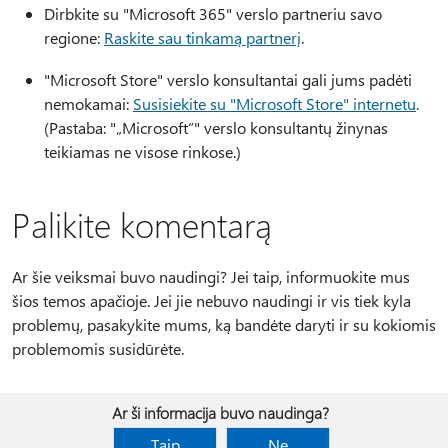
Dirbkite su "Microsoft 365" verslo partneriu savo
regione:
Raskite sau tinkamą partnerį
.
"Microsoft Store" verslo konsultantai gali jums padėti
nemokamai:
Susisiekite su "Microsoft Store" internetu
.
(Pastaba: "„Microsoft“" verslo konsultantų žinynas
teikiamas ne visose rinkose.)
Palikite komentarą
Ar šie veiksmai buvo naudingi? Jei taip, informuokite mus
šios temos apačioje. Jei jie nebuvo naudingi ir vis tiek kyla
problemų, pasakykite mums, ką bandėte daryti ir su kokiomis
problemomis susidūrėte.
Ar ši informacija buvo naudinga?
Taip
Ne