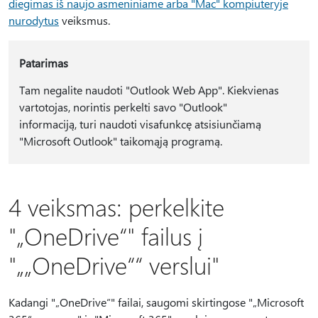
diegimas iš naujo asmeniniame arba "Mac" kompiuteryje
nurodytus
veiksmus.
Patarimas
Tam negalite naudoti "Outlook Web App". Kiekvienas
vartotojas, norintis perkelti savo "Outlook"
informaciją, turi naudoti visafunkcę atsisiunčiamą
"Microsoft Outlook" taikomąją programą.
4 veiksmas: perkelkite
"„OneDrive“" failus į
"„„OneDrive““ verslui"
Kadangi "„OneDrive“" failai, saugomi skirtingose "„Microsoft