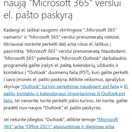
naują "Microsoft 365" verslui
el. pašto paskyrą
Kadangi el. laiškai saugomi skirtingose "„Microsoft 365“
namams" ir "Microsoft 365" verslui prenumeratų vietose,
tikriausiai norėsite perkelti dalį arba visus el. laiškus į
pasirinktą
"Microsoft 365" verslui
prenumeratą. Naudodami
"Microsoft 365" pateikiamą "Microsoft Outlook" darbalaukio
programėlę galite įrašyti el. paštą, kalendorių, užduotis ir
kontaktus į "Outlook" duomenų failą (PST), kurį galite perkelti
į savo įmonės el. pašto paskyrą. Atlikite veiksmus, aprašytus
skyriuje
"Outlook" turinio perkėlimas naudojant .pst failą
ir
El.
pašto, kontaktų ir kalendoriaus importavimas iš Outlook.pst
failo
. Jei nenorite, turite perkelti jokio turinio. Jei norite, galite
pradėti nuo naujos "Outlook" el. pašto paskyros.
Jei neturite įdiegtos "Outlook", atlikite temoje
"Microsoft
365" arba "Office 2021" atsisiuntimas ir diegimas arba