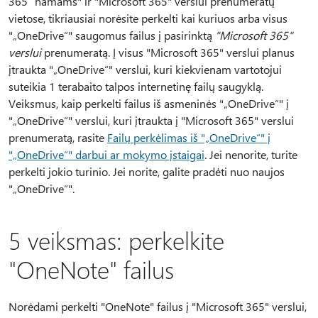
365“ namams" ir "Microsoft 365" verslui prenumeratų
vietose, tikriausiai norėsite perkelti kai kuriuos arba visus
"„OneDrive“" saugomus failus į pasirinktą
"Microsoft 365"
verslui
prenumeratą. Į visus "Microsoft 365" verslui planus
įtraukta "„OneDrive“" verslui, kuri kiekvienam vartotojui
suteikia 1 terabaito talpos internetinę failų saugyklą.
Veiksmus, kaip perkelti failus iš asmeninės "„OneDrive“" į
"„OneDrive“" verslui, kuri įtraukta į "Microsoft 365" verslui
prenumeratą, rasite
Failų perkėlimas iš "„OneDrive“" į
"„OneDrive“" darbui ar mokymo įstaigai
. Jei nenorite, turite
perkelti jokio turinio. Jei norite, galite pradėti nuo naujos
"„OneDrive“".
5 veiksmas: perkelkite
"OneNote" failus
Norėdami perkelti "OneNote" failus į "Microsoft 365" verslui,