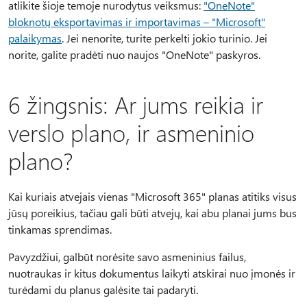
atlikite šioje temoje nurodytus veiksmus:
"OneNote"
bloknotų eksportavimas ir importavimas – "Microsoft"
palaikymas
. Jei nenorite, turite perkelti jokio turinio. Jei
norite, galite pradėti nuo naujos "OneNote" paskyros.
6 žingsnis: Ar jums reikia ir
verslo plano, ir asmeninio
plano?
Kai kuriais atvejais vienas "Microsoft 365" planas atitiks visus
jūsų poreikius, tačiau gali būti atvejų, kai abu planai jums bus
tinkamas sprendimas.
Pavyzdžiui, galbūt norėsite savo asmeninius failus,
nuotraukas ir kitus dokumentus laikyti atskirai nuo įmonės ir
turėdami du planus galėsite tai padaryti.