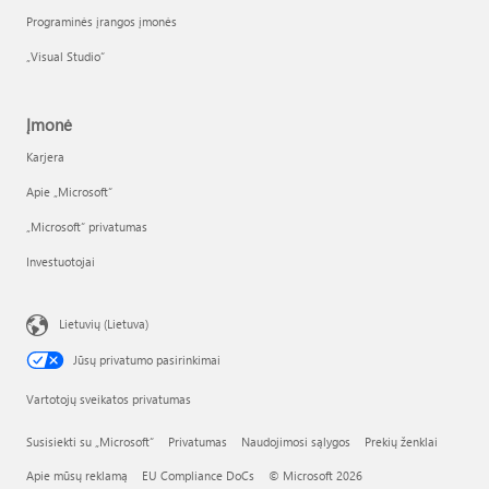
Programinės įrangos įmonės
„Visual Studio“
Įmonė
Karjera
Apie „Microsoft“
„Microsoft“ privatumas
Investuotojai
Lietuvių (Lietuva)
Jūsų privatumo pasirinkimai
Vartotojų sveikatos privatumas
Susisiekti su „Microsoft“
Privatumas
Naudojimosi sąlygos
Prekių ženklai
Apie mūsų reklamą
EU Compliance DoCs
© Microsoft 2026