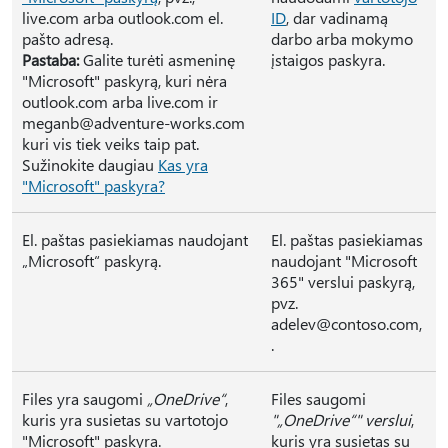
live.com arba outlook.com el.
ID
, dar vadinamą
pašto adresą.
darbo arba mokymo
Pastaba:
Galite turėti asmeninę
įstaigos paskyra.
"Microsoft" paskyrą, kuri nėra
outlook.com arba live.com ir
meganb@adventure-works.com
kuri vis tiek veiks taip pat.
Sužinokite daugiau
Kas yra
"Microsoft" paskyra?
El. paštas pasiekiamas naudojant
El. paštas pasiekiamas
„Microsoft“ paskyrą.
naudojant "Microsoft
365" verslui paskyrą,
pvz.
adelev@contoso.com,
.
Files yra saugomi
„OneDrive“
,
Files saugomi
kuris yra susietas su vartotojo
"„OneDrive“" verslui
,
"Microsoft" paskyra.
kuris yra susietas su