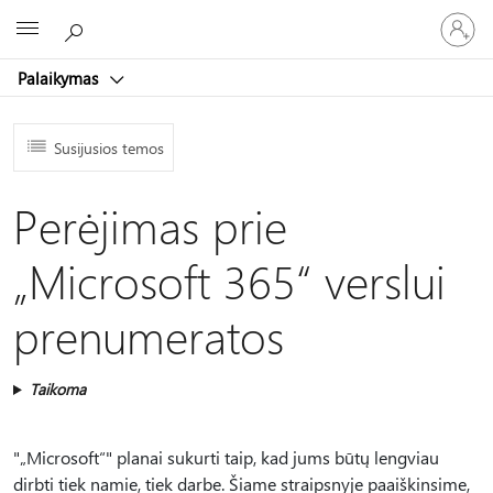
Prisijunk
Microsoft
prie
paskyro
Palaikymas
Susijusios temos
Perėjimas prie
„Microsoft 365“ verslui
prenumeratos
Taikoma
"„Microsoft“" planai sukurti taip, kad jums būtų lengviau
dirbti tiek namie, tiek darbe. Šiame straipsnyje paaiškinsime,