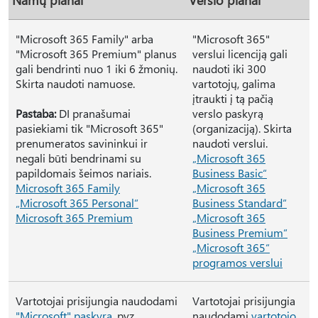
"Microsoft 365 Family" arba
"Microsoft 365"
"Microsoft 365 Premium" planus
verslui licenciją gali
gali bendrinti nuo 1 iki 6 žmonių.
naudoti iki 300
Skirta naudoti namuose.
vartotojų, galima
įtraukti į tą pačią
Pastaba:
DI pranašumai
verslo paskyrą
pasiekiami tik "Microsoft 365"
(organizaciją). Skirta
prenumeratos savininkui ir
naudoti verslui.
negali būti bendrinami su
„Microsoft 365
papildomais šeimos nariais.
Business Basic“
Microsoft 365 Family
„Microsoft 365
„Microsoft 365 Personal“
Business Standard“
Microsoft 365 Premium
„Microsoft 365
Business Premium“
„Microsoft 365“
programos verslui
Vartotojai prisijungia naudodami
Vartotojai prisijungia
"Microsoft" paskyrą
, pvz.,
naudodami
vartotojo