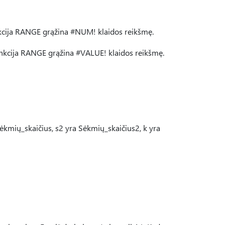
nkcija RANGE grąžina #NUM! klaidos reikšmę.
unkcija RANGE grąžina #VALUE! klaidos reikšmę.
ėkmių_skaičius, s2 yra Sėkmių_skaičius2, k yra