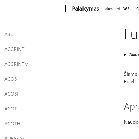
Microsoft
Palaikymas
Microsoft 365
O
Fu
ABS
ACCRINT
Taik
ACCRINTM
Šiame 
ACOS
Excel".
ACOSH
Apr
ACOT
Naudod
ACOTH
ADRESAS