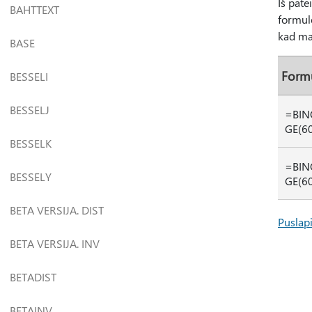
Iš pate
BAHTTEXT
formulė
kad ma
BASE
Form
BESSELI
BESSELJ
=BIN
GE(60
BESSELK
=BIN
BESSELY
GE(60
BETA VERSIJA. DIST
Puslapi
BETA VERSIJA. INV
BETADIST
BETAINV