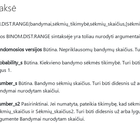
taksė
DIST.RANGE(bandymai,sėkmių_tikimybė,sėkmių_skaičius,[sėkmių
jos BINOM.DIST.RANGE sintaksėje yra toliau nurodyti argumentai
ndomosios versijos
Būtina. Nepriklausomų bandymų skaičius. Turi
obability_s
Būtina. Kiekvieno bandymo sėkmės tikimybė. Turi būti 
gus 1.
umber_s
Būtina. Bandymo sėkmių skaičius. Turi būti didesnis už 
ndymai nurodytam skaičiui.
umber_s2
Pasirinktinai. Jei numatyta, pateikia tikimybę, kad sė
kmių_skaičius ir Sėkmių_skaičius2. Turi būti didesnis už arba lyg
gumente Bandymai nurodytam skaičiui.