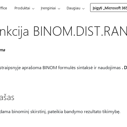
ffice
Produktai
Įrenginiai
Daugiau
Įsigyti „Microsoft 36
nkcija BINOM.DIST.RA
oma
straipsnyje aprašoma BINOM formulės sintaksė ir naudojimas
. 
ašas
ama binominį skirstinį, pateikia bandymo rezultato tikimybę.