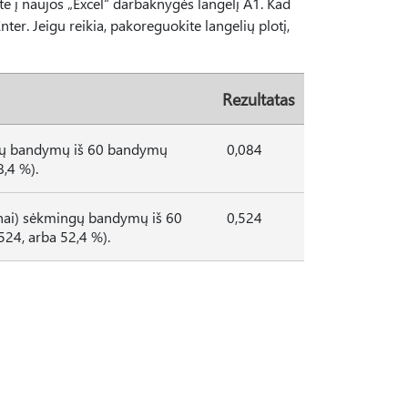
ite į naujos „Excel“ darbaknygės langelį A1. Kad
ter. Jeigu reikia, pakoreguokite langelių plotį,
Rezultatas
ingų bandymų iš 60 bandymų
0,084
8,4 %).
tinai) sėkmingų bandymų iš 60
0,524
24, arba 52,4 %).