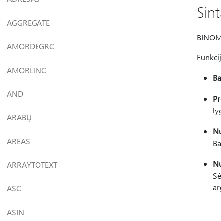
Sin
AGGREGATE
BINOM.
AMORDEGRC
Funkci
AMORLINC
Ba
AND
Pr
ly
ARABŲ
N
AREAS
Ba
N
ARRAYTOTEXT
Sė
ar
ASC
ASIN