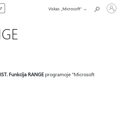
Prisijunkite
5“
Viskas „Microsoft“
prie
paskyros
NGE
DIST. Funkcija RANGE
programoje "Microsoft