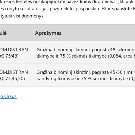
iktosios lentelės nusikopijuokite pavyzdinius duomenis ir įklijuok
s rodytų rezultatus, jas pažymėkite, paspauskite F2 ir spauskite En
tytųsi visi duomenys.
ulė
Aprašymas
OM.DIST.RAN
Grąžina binominį skirstinį, pagrįstą 48 sėkm
;0,75;48)
tikimybe ir 75 % sėkmės tikimybe (0,084, arba 
OM.DIST.RAN
Grąžina binominį skirstinį, pagrįstą 45-50 (im
;0,75;45;50)
bandymų tikimybe ir 75 % sėkmės tikimybe (0,5
o viršus