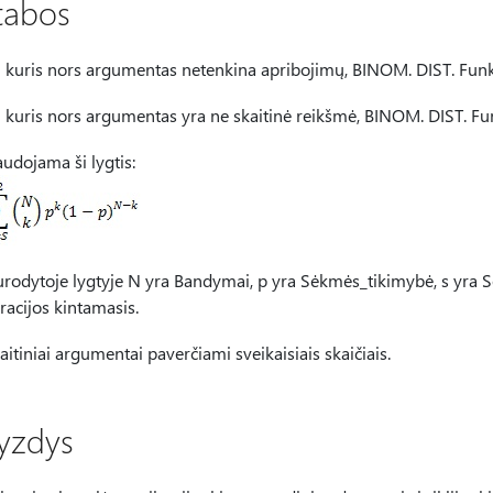
tabos
i kuris nors argumentas netenkina apribojimų, BINOM. DIST. Fu
i kuris nors argumentas yra ne skaitinė reikšmė, BINOM. DIST. F
udojama ši lygtis:
rodytoje lygtyje N yra Bandymai, p yra Sėkmės_tikimybė, s yra S
eracijos kintamasis.
aitiniai argumentai paverčiami sveikaisiais skaičiais.
yzdys