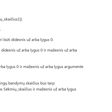
_skaičius2])
.
 būti didesnis už arba lygus 0.
didesnis už arba lygus 0 ir mažesnis už arba
arba lygus 0 ir mažesnis už arba lygus argumente
kmingų bandymų skaičius bus tarp
us Sėkmių_skaičius ir mažesnis už arba lygus