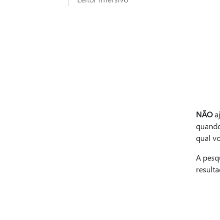
NÃO
aj
quando
qual vo
A pesq
result