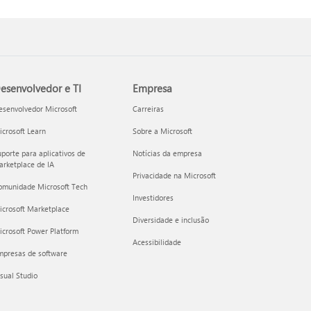
esenvolvedor e TI
Empresa
esenvolvedor Microsoft
Carreiras
crosoft Learn
Sobre a Microsoft
porte para aplicativos de
Notícias da empresa
rketplace de IA
Privacidade na Microsoft
omunidade Microsoft Tech
Investidores
icrosoft Marketplace
Diversidade e inclusão
crosoft Power Platform
Acessibilidade
mpresas de software
sual Studio