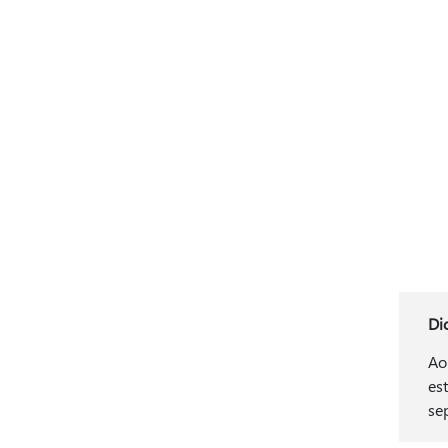
Di
Ao
es
se