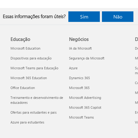
Essas informações foram úteis?
Sim
Não
Educação
Negócios
D
Microsoft Education
IA da Microsoft
D
Dispositivos para educação
Segurança da Microsoft
Mi
Microsoft Teams para Educação
Azure
Su
ma
Microsoft 365 Education
Dynamics 365
C
Office Education
Microsoft 365
M
Treinamento e desenvolvimento de
Microsoft Advertising
educadores
Mi
Microsoft 365 Copilot
Ofertas para estudantes e pais
E
Microsoft Teams
Azure para estudantes
Vi