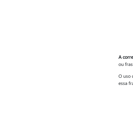
A corr
ou fra
O uso 
essa fr