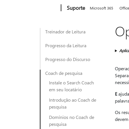
Microsoft
Suporte
Microsoft 365
Offic
Op
Treinador de Leitura
Progresso da Leitura
Aplic
Progresso do Discurso
Operad
Coach de pesquisa
Separa
necess
Instale o Search Coach
em seu locatário
E
ajuda
Introdução ao Coach de
palavr
pesquisa
Os res
Domínios no Coach de
devem 
pesquisa