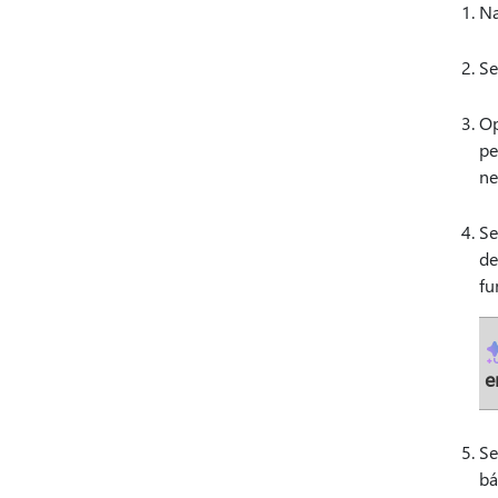
Na
Se
Op
pe
ne
Se
de
fu
e
Se
bá