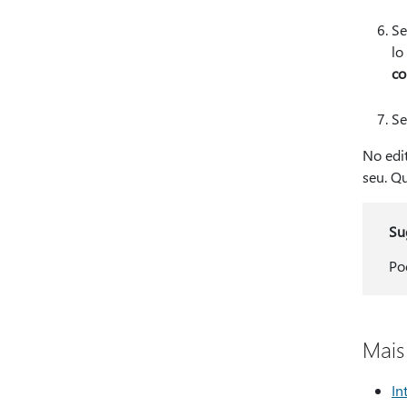
Se
lo
co
Se
No edit
seu. Qu
Su
Po
Mais
In