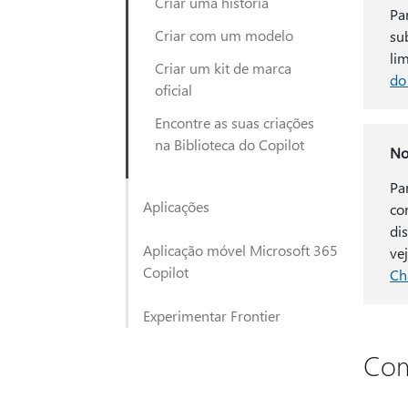
Criar uma história
Pa
Criar com um modelo
su
li
Criar um kit de marca
do
oficial
Encontre as suas criações
na Biblioteca do Copilot
No
Pa
Aplicações
co
di
Aplicação móvel Microsoft 365
ve
Copilot
Ch
Experimentar Frontier
Com