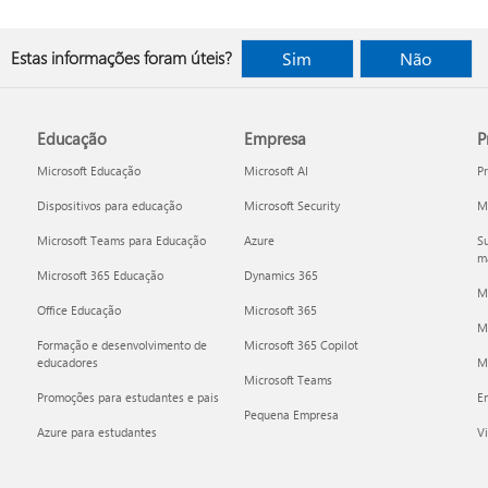
Estas informações foram úteis?
Sim
Não
Educação
Empresa
P
Microsoft Educação
Microsoft AI
P
Dispositivos para educação
Microsoft Security
Mi
Microsoft Teams para Educação
Azure
Su
ma
Microsoft 365 Educação
Dynamics 365
M
Office Educação
Microsoft 365
M
Formação e desenvolvimento de
Microsoft 365 Copilot
educadores
Mi
Microsoft Teams
Promoções para estudantes e pais
E
Pequena Empresa
Azure para estudantes
Vi