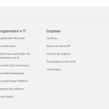
rogramador e TI
Empresa
rogramador Microsoft
Carreiras
crosoft Learn
Acerca da Microsoft
porte para aplicações do
Notícias da empresa
rketplace de IA
Privacidade na Microsoft
icrosoft Tech Community
Investidores
icrosoft Marketplace
crosoft Power Platform
mpresas de software
sual Studio