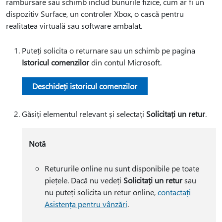
rambursare sau schimb includ bunurile fizice, cum ar fi un
dispozitiv Surface, un controler Xbox, o cască pentru
realitatea virtuală sau software ambalat.
Puteți solicita o returnare sau un schimb pe pagina
Istoricul comenzilor
din contul Microsoft.
Deschideți istoricul comenzilor
Găsiți elementul relevant și selectați
Solicitați un retur
.
Notă
Retururile online nu sunt disponibile pe toate
piețele. Dacă nu vedeți
Solicitați un retur
sau
nu puteți solicita un retur online,
contactați
Asistența pentru vânzări
.