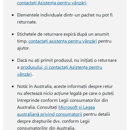
contactați Asistența pentru vânzări
.
Elementele individuale dintr-un pachet nu pot fi
returnate.
Etichetele de returnare expiră după un anumit
timp,
contactați asistența pentru vânzări
pentru
ajutor.
Dacă nu ați primit produsul, nu inițiați o returnare
a
produsului, ci contactați Asistența pentru
vânzări
.
Notă: în Australia, aceste informații despre retur
nu afectează nicio acțiune legală pe care o puteți
întreprinde conform Legii consumatorilor din
Australia. Consultați
Microsoft și Legea
australiană privind consumatorii
pentru detalii
despre drepturile dvs. conform Legii
consumatorilor din Australia.