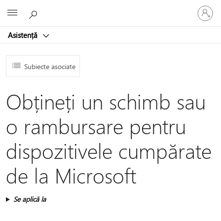
Conectaț
Microsoft
vă
la
Asistență
contul
dvs.
Subiecte asociate
Obțineți un schimb sau
o rambursare pentru
dispozitivele cumpărate
de la Microsoft
Se aplică la