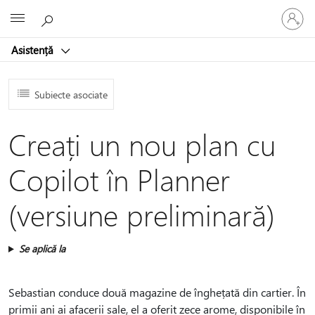
Conectaț
Microsoft
vă
la
Asistență
contul
dvs.
Subiecte asociate
Creați un nou plan cu
Copilot în Planner
(versiune preliminară)
Se aplică la
Sebastian conduce două magazine de înghețată din cartier. În
primii ani ai afacerii sale, el a oferit zece arome, disponibile în