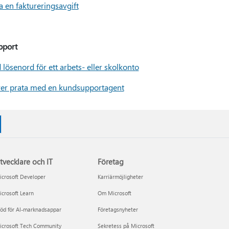
 en faktureringsavgift
pport
lösenord för ett arbets- eller skolkonto
er prata med en kundsupportagent
tvecklare och IT
Företag
crosoft Developer
Karriärmöjligheter
crosoft Learn
Om Microsoft
öd för AI-marknadsappar
Företagsnyheter
icrosoft Tech Community
Sekretess på Microsoft