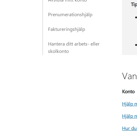
Ti
Prenumerationshjälp
Faktureringshjälp
Hantera ditt arbets- eller
skolkonto
Van
Konto
Hjälp 
Hjälp 
Hur du