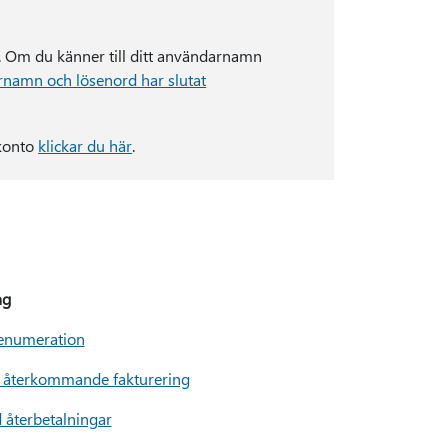
s. Om du känner till ditt användarnamn
rnamn och lösenord har slutat
lkonto
klickar du här
.
ng
enumeration
a återkommande fakturering
 återbetalningar