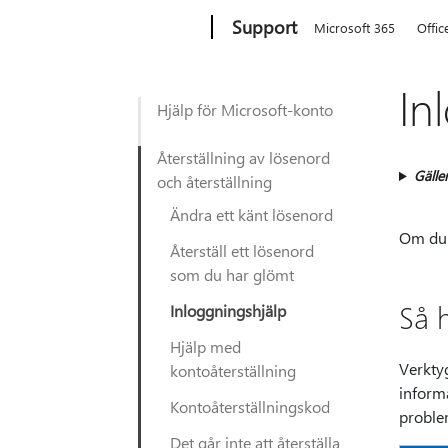
Microsoft
Support
Microsoft 365
Offic
In
Hjälp för Microsoft-konto
Återställning av lösenord
Gäller
och återställning
Ändra ett känt lösenord
Om du 
Återställ ett lösenord
som du har glömt
Så 
Inloggningshjälp
Hjälp med
Verkty
kontoåterställning
inform
Kontoåterställningskod
problem
Det går inte att återställa