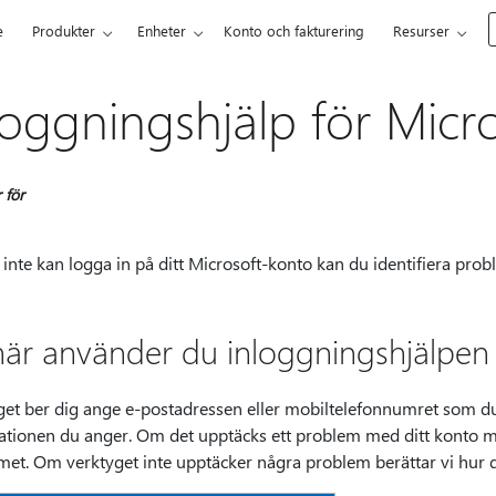
e
Produkter
Enheter
Konto och fakturering
Resurser
loggningshjälp för Micr
 för
inte kan logga in på ditt Microsoft-konto kan du identifiera pro
här använder du inloggningshjälpen 
get ber dig ange e-postadressen eller mobiltelefonnumret som du
ationen du anger. Om det upptäcks ett problem med ditt konto me
et. Om verktyget inte upptäcker några problem berättar vi hur du