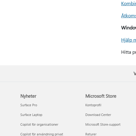
Kombin
Åtkomst
Window
Hjälp 
Hitta 
V
Nyheter
Microsoft Store
Surface Pro
Kontoprofil
Surface Laptop
Download Center
Copilot för organisationer
Microsoft Store-support
Copilot för användning privat
Returer