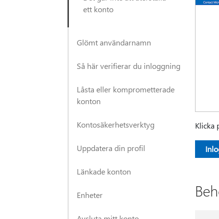
ett konto
Glömt användarnamn
Så här verifierar du inloggning
Låsta eller komprometterade
konton
Kontosäkerhetsverktyg
Klicka 
Uppdatera din profil
Inl
Länkade konton
Beh
Enheter
Avsluta mitt konto