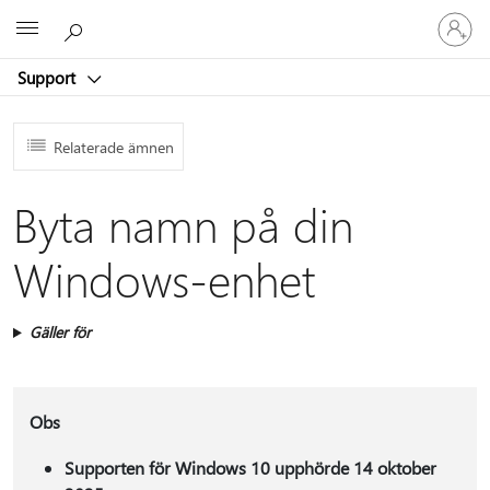
Logga
Microsoft
in
på
Support
ditt
konto
Relaterade ämnen
Byta namn på din
Windows-enhet
Gäller för
Obs
Supporten för Windows 10 upphörde 14 oktober