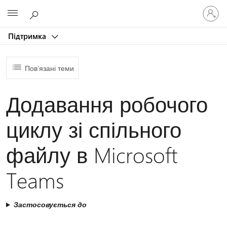
Увійдіть
Microsoft
у
свій
Підтримка
обліков
запис
Пов’язані теми
Додавання робочого
циклу зі спільного
файлу в Microsoft
Teams
Застосовується до