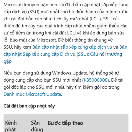
Microsoft khuyên bạn nên cài đặt bản cập nhật sắp xếp cung
cấp dịch vụ (SSU) mới nhất cho hệ điều hành của mình trước
khi cài đặt bản cập nhật tích lũy mới nhất (LCU). SSU cải
thiện độ tin cậy của quá trình cập nhật nhằm giảm thiểu các
sự cố tiềm ẩn trong khi cài đặt LCU và khi áp dụng bản sửa
lỗi bảo mật của Microsoft. Để biết thông tin chung về
SSU, hãy xem
Bản cập nhật sắp xếp cung cấp dịch vụ
và
Bản
cập nhật Sắp xếp cung cấp Dịch vụ (SSU): Câu hỏi thường
gặp
.
Nếu bạn đang sử dụng Windows Update, hệ thống sẽ tự
động cung cấp cho bạn SSU mới nhất (
KB5000908
). Để tải
gói độc lập cho SSU mới nhất, hãy tìm kiếm gói đó trong
Danh mục Microsoft Update
.
Cài đặt bản cập nhật này
Kênh
Sẵn
Bước tiếp theo
phát
dùng