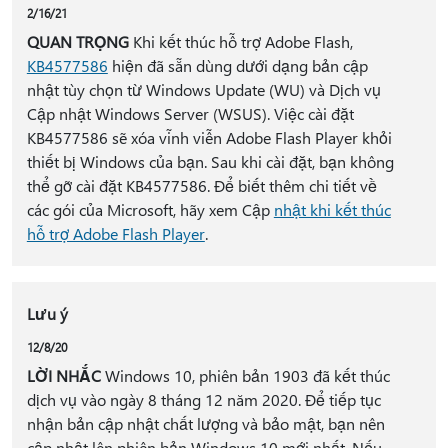
2/16/21
QUAN TRỌNG
Khi kết thúc hỗ trợ Adobe Flash,
KB4577586
hiện đã sẵn dùng dưới dạng bản cập
nhật tùy chọn từ Windows Update (WU) và Dịch vụ
Cập nhật Windows Server (WSUS). Việc cài đặt
KB4577586 sẽ xóa vĩnh viễn Adobe Flash Player khỏi
thiết bị Windows của bạn. Sau khi cài đặt, bạn không
thể gỡ cài đặt KB4577586. Để biết thêm chi tiết về
các gói của Microsoft, hãy xem Cập
nhật khi kết thúc
hỗ trợ Adobe Flash Player
.
Lưu ý
12/8/20
LỜI NHẮC
Windows 10, phiên bản 1903 đã kết thúc
dịch vụ vào ngày 8 tháng 12 năm 2020. Để tiếp tục
nhận bản cập nhật chất lượng và bảo mật, bạn nên
cập nhật lên phiên bản Windows 10 mới nhất. Nếu