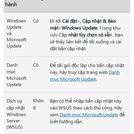
hành
Windows
Có
Đi tới
Cài đặt
>
, Cập nhật & Bảo
Update
mật
>
Windows Update
. Trong khu
và
vực Cập
nhật tùy chọn có sẵn
, bạn
Microsoft
sẽ thấy liên kết để tải xuống và cài
Update
đặt bản cập nhật.
Danh
Có
Để tải gói độc lập cho bản cập nhật
mục
này, hãy truy cập trang web
Danh
Microsoft
mục Microsoft Update
.
Update
Khôn
Dịch vụ
Bạn có thể nhập bản cập nhật này
g
cập nhật
vào WSUS theo cách thủ công. Hãy
Windows
xem
Danh mục Microsoft Update
để
Server
biết hướng dẫn.
(WSUS)