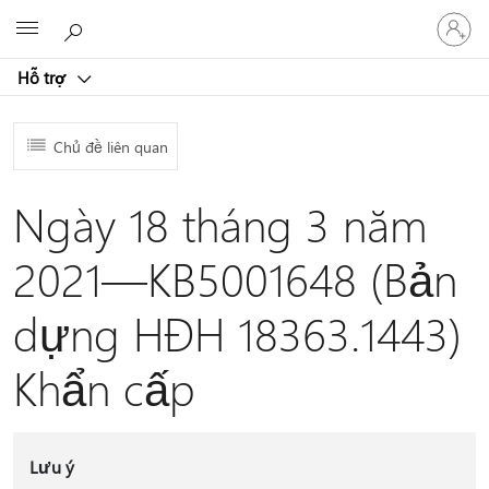
Đăng
Microsoft
nhập
tài
Hỗ trợ
khoản
của
bạn
Chủ đề liên quan
Ngày 18 tháng 3 năm
2021—KB5001648 (Bản
dựng HĐH 18363.1443)
Khẩn cấp
Lưu ý