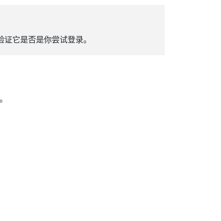
来验证它是否是你尝试登录。
。