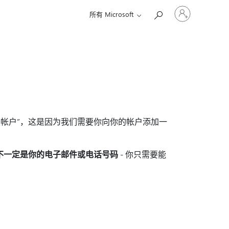
请
所有 Microsoft
登
录
你
的
帐
户
的帐户”，这是因为我们需要你向你的帐户添加一
不一定是你的电子邮件或电话号码
- 你只需要能