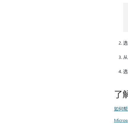
选
从
选
了
如何帮助
Micr