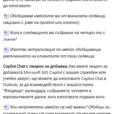
да използвате:
Обобщавам имейлите ми от миналата седмица,
свързани с [име на проект или клиент].
Кога е следващото ми събрание на четири очи с
/name?
Изготви актуализация по имейл, обобщаваща
увеличението на клиентите от тази седмица.
Copilot Chat с лиценз за добавка:
Ако имате лиценз за
добавката Microsoft 365 Copilot с вашия служебен или
учебен акаунт, ще можете да използвате Copilot Chat в
Outlook, за да взаимодействате с вашата папка
"Входящи", календара, събранията, чатовете и
корпоративните данни, като използвате подкани като:
Кои непрочетени имейли са най-важни? Обобщи ги,
синтезирай всеки свързан контекст от моите чатове