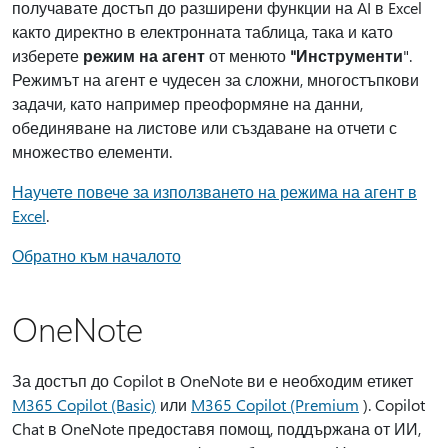
получавате достъп до разширени функции на AI в Excel
както директно в електронната таблица, така и като
изберете
режим на агент
от менюто
"Инструменти
".
Режимът на агент е чудесен за сложни, многостъпкови
задачи, като например преоформяне на данни,
обединяване на листове или създаване на отчети с
множество елементи.
Научете повече за използването на режима на агент в
Excel
.
Обратно към началото
OneNote
За достъп до Copilot в OneNote ви е необходим етикет
M365 Copilot (Basic)
или
M365 Copilot (Premium
). Copilot
Chat в OneNote предоставя помощ, поддържана от ИИ,