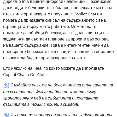
директно във вашите цифрови бележници. Независимо
дали водите бележки от събрание, провеждате мозъчна
атака, или организирате проучване, Copilot Chat ви
помага да придадете смисъл на съдържанието си на
страницата, върху която работите. Можете да го
помолите да обобщи бележки, да създаде списъци със
задачи или да състави планове за проекти въз основа
на вашето съдържание. Това е интелигентен начин да
превърнете бележките си в ясни, изпълними за действие
стъпки и да бъдете организирани с лекота.
Ето няколко начина, по които можете да използвате
Copilot Chat в OneNote:
Създайте резюме на бележките за отлагането на
тази страница. Фокусирайте резюмето върху
хронологичния ред на събитията и поставете
събитията в точки с водещи символи.
Изгответе чернова на списък със задачи от моите