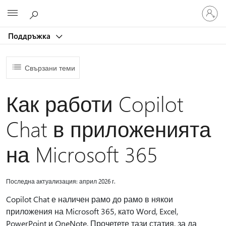
Влезте
Microsoft
във
вашия
Поддръжка
акаунт
Свързани теми
Как работи Copilot
Chat в приложенията
на Microsoft 365
Последна актуализация: април 2026 г.
Copilot Chat е наличен рамо до рамо в някои
приложения на Microsoft 365, като Word, Excel,
PowerPoint и OneNote. Прочетете тази статия, за да