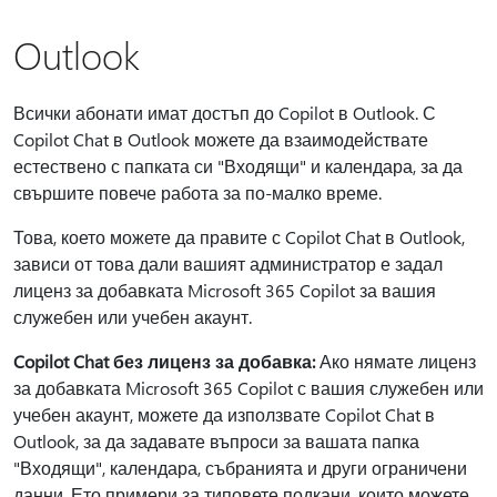
Outlook
Всички абонати имат достъп до Copilot в Outlook. С
Copilot Chat в Outlook можете да взаимодействате
естествено с папката си "Входящи" и календара, за да
свършите повече работа за по-малко време.
Това, което можете да правите с Copilot Chat в Outlook,
зависи от това дали вашият администратор е задал
лиценз за добавката Microsoft 365 Copilot за вашия
служебен или учебен акаунт.
Copilot Chat без лиценз за добавка:
Ако нямате лиценз
за добавката Microsoft 365 Copilot с вашия служебен или
учебен акаунт, можете да използвате Copilot Chat в
Outlook, за да задавате въпроси за вашата папка
"Входящи", календара, събранията и други ограничени
данни. Ето примери за типовете подкани, които можете