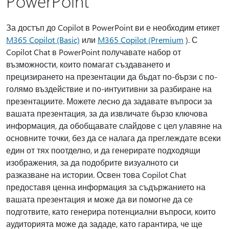
PowerPoint
За достъп до Copilot в PowerPoint ви е необходим етикет
M365 Copilot (Basic)
или
M365 Copilot (Premium
). С
Copilot Chat в PowerPoint получавате набор от
възможности, които помагат създаването и
прецизирането на презентации да бъдат по-бързи с по-
голямо въздействие и по-интуитивни за разбиране на
презентациите. Можете лесно да задавате въпроси за
вашата презентация, за да извличате бързо ключова
информация, да обобщавате слайдове с цел улавяне на
основните точки, без да се налага да преглеждате всеки
един от тях поотделно, и да генерирате подходящи
изображения, за да подобрите визуалното си
разказване на истории. Освен това Copilot Chat
предоставя ценна информация за съдържанието на
вашата презентация и може да ви помогне да се
подготвите, като генерира потенциални въпроси, които
аудиторията може да зададе, като гарантира, че ще