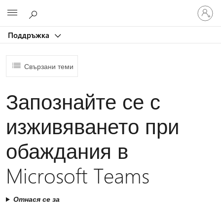
Влезте
Microsoft
във
вашия
Поддръжка
акаунт
Свързани теми
Запознайте се с
изживяването при
обаждания в
Microsoft Teams
Отнася се за