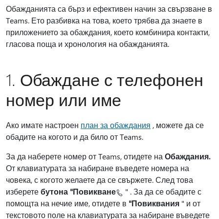
Обажданията са бърз и ефективен начин за свързване в
Teams. Ето разбивка на това, което трябва да знаете в
приложението за обаждания, което комбинира контакти,
гласова поща и хронология на обажданията.
1. Обаждане с телефонен
номер или име
Ако имате настроен
план за обаждания
, можете да се
обадите на когото и да било от Teams.
За да наберете номер от Teams, отидете на
Обаждания.
От клавиатурата за набиране въведете номера на
човека, с когото желаете да се свържете. След това
изберете
бутона "Повикване
" . За да се обадите с
помощта на нечие име, отидете в
"Повиквания
" и от
текстовото поле на клавиатурата за набиране въведете