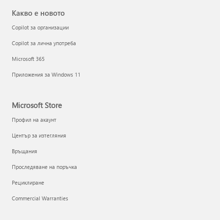
Какво е новото
Copilot за организации
Copilot за лична употреба
Microsoft 365
Приложения за Windows 11
Microsoft Store
Профил на акаунт
Център за изтегляния
Връщания
Проследяване на поръчка
Рециклиране
Commercial Warranties