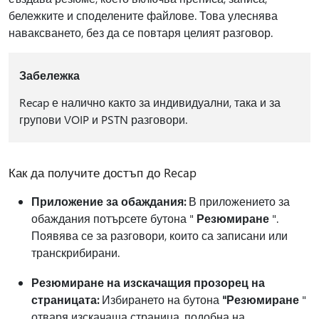
бележките и споделените файлове. Това улеснява
наваксването, без да се повтаря целият разговор.
Забележка
Recap е налично както за индивидуални, така и за
групови VOIP и PSTN разговори.
Как да получите достъп до Recap
Приложение за обаждания:
В приложението за
обаждания потърсете бутона "
Резюмиране
".
Появява се за разговори, които са записани или
транскрибирани.
Резюмиране на изскачащия прозорец на
страницата:
Избирането на бутона
"Резюмиране
"
отваря изскачаща страница, подобна на