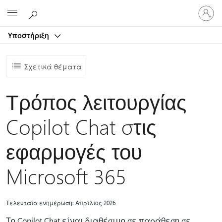
Είσοδος
Microsoft
στον
λογαρ
Υποστήριξη
σας
Σχετικά θέματα
Τρόπος λειτουργίας
Copilot Chat στις
εφαρμογές του
Microsoft 365
Τελευταία ενημέρωση: Απρίλιος 2026
Το Copilot Chat είναι διαθέσιμο σε παράθεση σε