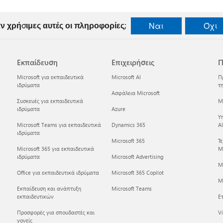
ν χρήσιμες αυτές οι πληροφορίες;
Ναι
Όχι
Εκπαίδευση
Επιχειρήσεις
Π
Microsoft για εκπαιδευτικά
Microsoft AI
Π
ιδρύματα
τη
Ασφάλεια Microsoft
Συσκευές για εκπαιδευτικά
Mi
ιδρύματα
Azure
Υ
Microsoft Teams για εκπαιδευτικά
Dynamics 365
AI
ιδρύματα
Microsoft 365
Τ
Microsoft 365 για εκπαιδευτικά
Mi
ιδρύματα
Microsoft Advertising
M
Office για εκπαιδευτικά ιδρύματα
Microsoft 365 Copilot
Mi
Εκπαίδευση και ανάπτυξη
Microsoft Teams
εκπαιδευτικών
Ετ
Προσφορές για σπουδαστές και
Vi
γονείς