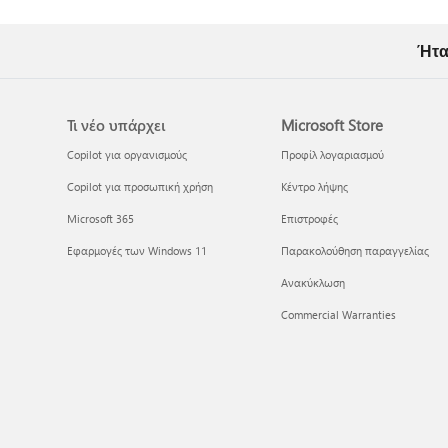
Ήτα
Τι νέο υπάρχει
Microsoft Store
Copilot για οργανισμούς
Προφίλ λογαριασμού
Copilot για προσωπική χρήση
Κέντρο λήψης
Microsoft 365
Επιστροφές
Εφαρμογές των Windows 11
Παρακολούθηση παραγγελίας
Ανακύκλωση
Commercial Warranties