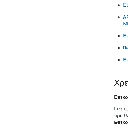
Ε
Α
Mi
Εν
Πώ
Ε
Χρε
Επικο
Για τ
πρόβλ
Επικο