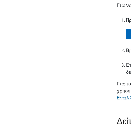
Για ν
Π
Βρ
Ε
δε
Για τ
χρήση
Εναλλ
Δεί