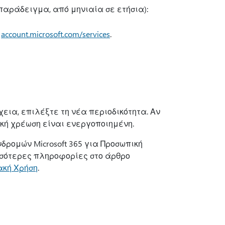
παράδειγμα, από μηνιαία σε ετήσια):
ο
account.microsoft.com/services
.
έχεια, επιλέξτε τη νέα περιοδικότητα.
Αν
ική χρέωση είναι ενεργοποιημένη.
νδρομών Microsoft 365 για Προσωπική
ισσότερες πληροφορίες στο άρθρο
ακή Χρήση
.