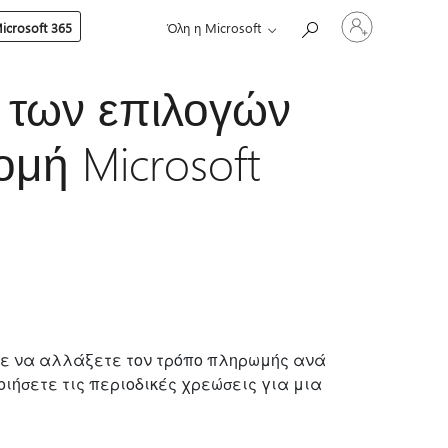
Είσοδος
crosoft 365
Όλη η Microsoft
στον
λογαριασμό
σας
 των επιλογών
μή Microsoft
είτε να αλλάξετε τον τρόπο πληρωμής ανά
ιήσετε τις περιοδικές χρεώσεις για μια