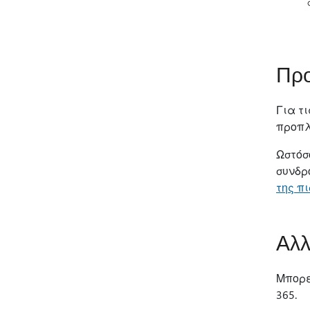
Προ
Για τ
προπλ
Ωστόσ
συνδρ
της π
Αλλ
Μπορε
365.