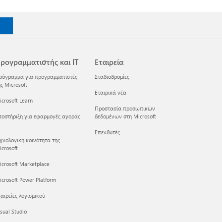
ρογραμματιστής και IT
Εταιρεία
ρόγραμμα για προγραμματιστές
Σταδιοδρομίες
ς Microsoft
Εταιρικά νέα
crosoft Learn
Προστασία προσωπικών
ποστήριξη για εφαρμογές αγοράς
δεδομένων στη Microsoft
Επενδυτές
εχνολογική κοινότητα της
crosoft
icrosoft Marketplace
crosoft Power Platform
αιρείες λογισμικού
sual Studio