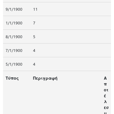
9/1/1900
11
1/1/1900
7
8/1/1900
5
7/1/1900
4
5/1/1900
4
Τύπος
Περιγραφή
Α
π
οτ
έ
λ
εσ
μ