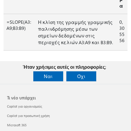
α
=SLOPE(A3:
0,
Η κλίση της γραμμής γραμμικής
A9;B3:B9)
30
παλινδρόμησης μέσω των
55
σημείων δεδομένων στις
56
περιοχές κελιών A3:A9 και B3:B9.
Ήταν χρήσιμες αυτές οι πληροφορίες;
Ναι
Όχι
Τι νέο υπάρχει
Copilot για οργανισμούς
Copilot για προσωπική χρήση
Microsoft 365