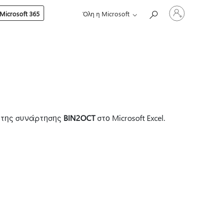
Είσοδος
Microsoft 365
Όλη η Microsoft
στον
λογαριασμό
σας
 της συνάρτησης
BIN2OCT
στο Microsoft Excel.