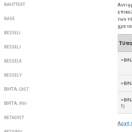
BAHTTEXT
Αντιγ
επικο
BASE
των τύ
χρεια
BESSELI
Τύπ
BESSELJ
=BIN
BESSELK
BESSELY
=BIN
ΒΉΤΑ. DIST
=BIN
ΒΉΤΑ. INV
1)
BETADIST
Αρχή 
BETAINV