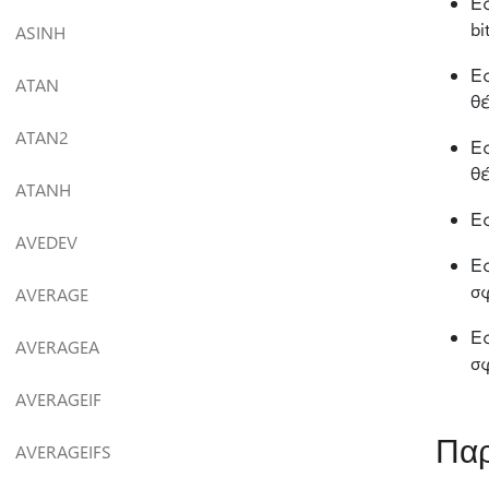
Εά
bi
ASINH
Ε
ATAN
θ
ATAN2
Ε
θέ
ATANH
Εά
AVEDEV
Εά
σ
AVERAGE
Εά
AVERAGEA
σ
AVERAGEIF
Παρ
AVERAGEIFS