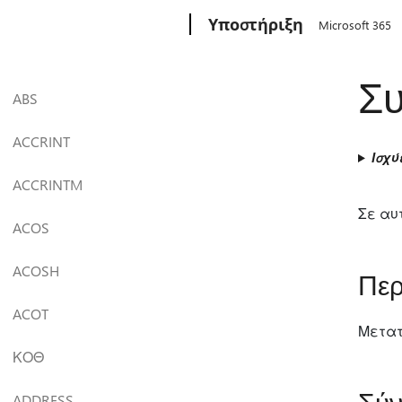
Microsoft
Υποστήριξη
Microsoft 365
Σ
ABS
ACCRINT
Ισχύ
ACCRINTM
Σε αυ
ACOS
ACOSH
Περ
ACOT
Μετατ
ΚΟΘ
ADDRESS