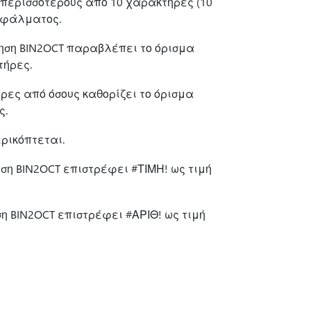
ι περισσότερους από 10 χαρακτήρες (10
 σφάλματος.
τηση BIN2OCT παραβλέπει το όρισμα
τήρες.
ρες από όσους καθορίζει το όρισμα
ς.
ερικόπτεται.
ηση BIN2OCT επιστρέφει #ΤΙΜΗ! ως τιμή
ση BIN2OCT επιστρέφει #ΑΡΙΘ! ως τιμή