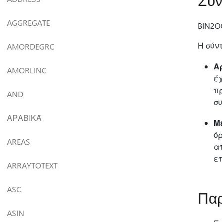
Σύν
AGGREGATE
BIN2OC
Η σύν
AMORDEGRC
Α
AMORLINC
έχ
πρ
AND
σ
ΑΡΑΒΙΚΆ
Μ
όρ
AREAS
απ
ε
ARRAYTOTEXT
ASC
Παρ
ASIN