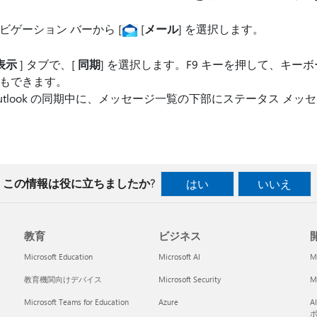
ビゲーション バーから [
[
メール
] を選択します。
表示
] タブで、[
同期
] を選択します。F9 キーを押して、キー
もできます。
utlook の同期中に、メッセージ一覧の下部にステータス メ
この情報は役に立ちましたか?
はい
いいえ
教育
ビジネス
開
Microsoft Education
Microsoft AI
M
教育機関向けデバイス
Microsoft Security
Mi
Microsoft Teams for Education
Azure
A