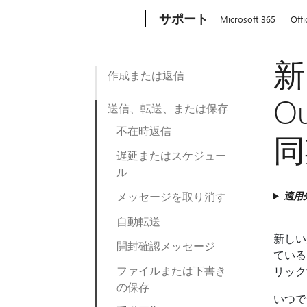
Microsoft
サポート
Microsoft 365
Offi
新
作成または返信
O
送信、転送、または保存
不在時返信
同
遅延またはスケジュー
ル
メッセージを取り消す
適用
自動転送
新しい
開封確認メッセージ
ている
ファイルまたは下書き
リック
の保存
いつで