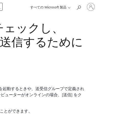
ア
入
すべての Microsoft 製品
カ
ウ
ン
チェックし、
ト
に
サ
ジを送信するために
イ
ン
イ
ン
す
る
k を起動するときや、送受信グループで定義され
ピューターがオンラインの場合、[送信] をク
ことができます。