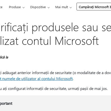
ce
Produse
Dispozitive
Mai mult
Cumpărați Microsoft 
rificați produsele sau ser
ilizat contul Microsoft
ică la
i adăugat anterior informații de securitate (o modalitate de a doved
at numele de utilizator al contului Microsoft
.
 ați configurat informații de securitate, urmați pașii de mai jos.
portant