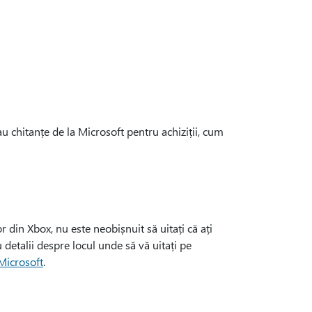
au chitanțe de la Microsoft pentru achiziții, cum
r din Xbox, nu este neobișnuit să uitați că ați
 detalii despre locul unde să vă uitați pe
 Microsoft
.