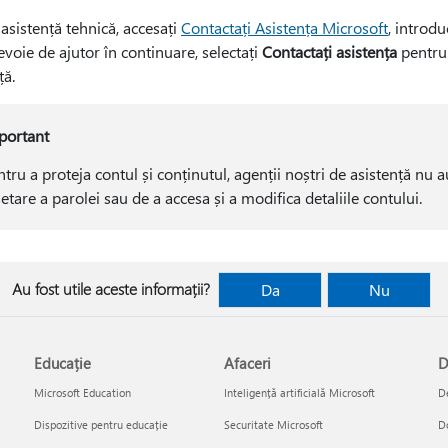
asistență tehnică, accesați
Contactați Asistența Microsoft
, introdu
evoie de ajutor în continuare, selectați
Contactați asistența
pentru 
ță.
portant
tru a proteja contul și conținutul, agenții noștri de asistență nu 
etare a parolei sau de a accesa și a modifica detaliile contului.
Au fost utile aceste informații?
Da
Nu
Educație
Afaceri
D
Microsoft Education
Inteligență artificială Microsoft
De
Dispozitive pentru educație
Securitate Microsoft
D