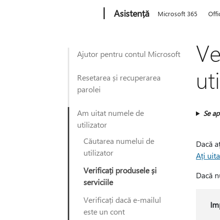
Microsoft
Asistență
Microsoft 365
Offi
Ve
Ajutor pentru contul Microsoft
ut
Resetarea și recuperarea
parolei
Am uitat numele de
Se apl
utilizator
Căutarea numelui de
Dacă aț
utilizator
Ați uit
Verificați produsele și
Dacă nu
serviciile
Verificați dacă e-mailul
Im
este un cont