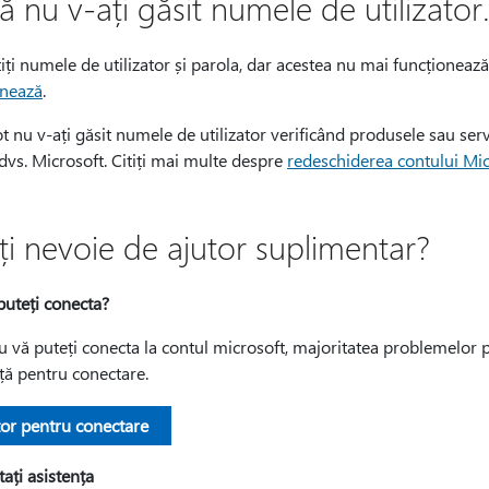
 nu v-ați găsit numele de utilizator.
iți numele de utilizator și parola, dar acestea nu mai funcționează,
onează
.
t nu v-ați găsit numele de utilizator verificând produsele sau servic
dvs. Microsoft. Citiți mai multe despre
redeschiderea contului Mic
ți nevoie de ajutor suplimentar?
puteți conecta?
 vă puteți conecta la contul microsoft, majoritatea problemelor p
ță pentru conectare.
tor pentru conectare
ați asistența