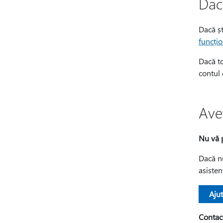
Dacă
Dacă șt
funcți
Dacă to
contul 
Ave
Nu vă 
Dacă nu
asisten
Aju
Contact