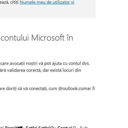
ază, citiți
Numele meu de utilizator și
 contului Microsoft în
 care avocații noștri vă pot ajuta cu contul dvs.
ră validarea corectă, dar există locuri din
are doriți să vă conectați, cum @outlook.comar fi
ați
Porniți
>
Setări Setări
>
Conturi
. Sub