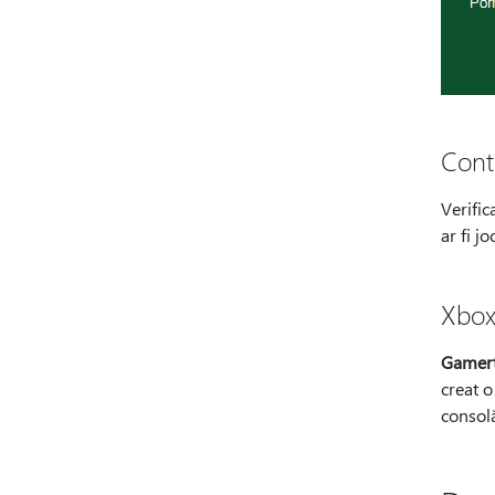
Cont
Verific
ar fi j
Xbo
Gamert
creat o
consolă