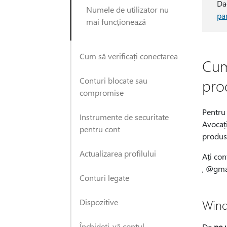
Dac
Numele de utilizator nu
pa
mai funcționează
Cum să verificați conectarea
Cum 
Conturi blocate sau
prod
compromise
Pentru 
Instrumente de securitate
Avocați
pentru cont
produse
Actualizarea profilului
Ați co
, @gmai
Conturi legate
Dispozitive
Wind
Închideți-vă contul
De
pe 