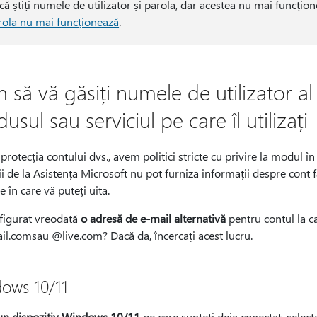
ă știți numele de utilizator și parola, dar acestea nu mai funcțione
rola nu mai funcționează
.
să vă găsiți numele de utilizator al
usul sau serviciul pe care îl utilizați
protecția contului dvs., avem politici stricte cu privire la modul în
i de la Asistența Microsoft nu pot furniza informații despre cont fă
 în care vă puteți uita.
nfigurat vreodată
o adresă de e-mail alternativă
pentru contul la c
l.comsau @live.com? Dacă da, încercați acest lucru.
ows 10/11
un dispozitiv Windows 10/11
pe care sunteți deja conectat, select