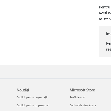
Pentru 
aveți n
asisten
Im
Pen
res
Noutăți
Microsoft Store
Copilot pentru organizații
Profil de cont
Copilot pentru uz personal
Centrul de descărcare