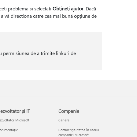
ceți problema și selectați
Obțineți ajutor
. Dacă
a vă direcționa către cea mai bună opțiune de
au permisiunea de a trimite linkuri de
ezvoltator și IT
Companie
zvoltator Microsoft
Cariere
ocumentație
Confidențialitatea în cadrul
companiei Microsoft