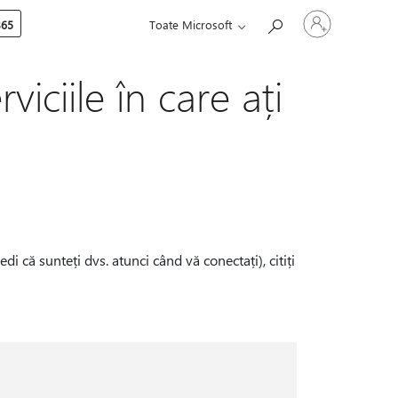
Conectați-
365
Toate Microsoft
vă
la
contul
dvs.
viciile în care ați
i că sunteți dvs. atunci când vă conectați), citiți