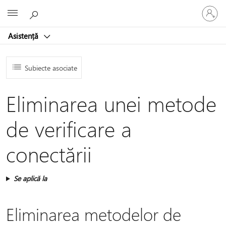
Conectaț
Microsoft
vă
la
Asistență
contul
dvs.
Subiecte asociate
Eliminarea unei metode
de verificare a
conectării
Se aplică la
Eliminarea metodelor de